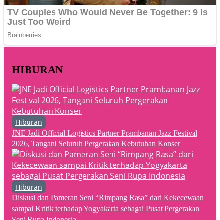
HIBURAN
Hiburan
JNE Jadi Official Logistics Partner Prambanan Jazz Festival
2026, Tangani Seluruh Pergerakan Kebutuhan Konser
Hiburan
Diskusi dan Pameran Seni “Rimpang Rasa” dari Kekecewaan
sampai Kritik terhadap Yogyakarta sebagai Pusat Pergerakan
Seni Rupa Indonesia