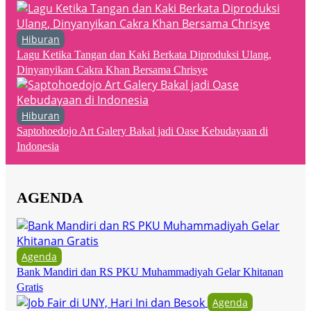
Hiburan
Lagu Ketika Tangan dan Kaki Berkata Diproduksi Ulang,
Dinyanyikan Cakra Khan Bersama Chrisye
Hiburan
Saptohoedojo Art Galery Bakal jadi Oase Kebudayaan di
Indonesia
AGENDA
Agenda
Bank Mandiri dan RS PKU Muhammadiyah Gelar Khitanan
Gratis
Agenda