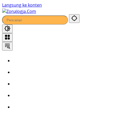
28
Langsung ke konten
Home
Headline
Kronika
Bisnis
Wisata