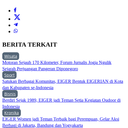
BERITA TERKAIT
Wisata
Motoran Sejauh 170 Kilometer, Forum Jurnalis Jogja Ngulik
Sejarah Perjuangan Pangeran Diponegoro
Sport
Satukan Berbagai Komunitas, EIGER Bentuk EIGERIAN di Kota
dan Kabupaten se-Indonesia
Bisnis
Berdiri Sejak 1989, EIGER jadi Teman Setia Kegiatan Oudoor di
Indonesia
Kronika
EIGER Women jadi Teman Terbaik bagi Perempuan, Gelar Aksi
Berbagi di Jakarta, Bandung dan Yogyakarta