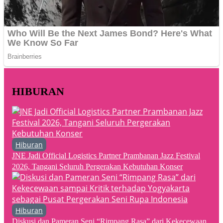
HIBURAN
Hiburan
JNE Jadi Official Logistics Partner Prambanan Jazz Festival
2026, Tangani Seluruh Pergerakan Kebutuhan Konser
Hiburan
Diskusi dan Pameran Seni “Rimpang Rasa” dari Kekecewaan