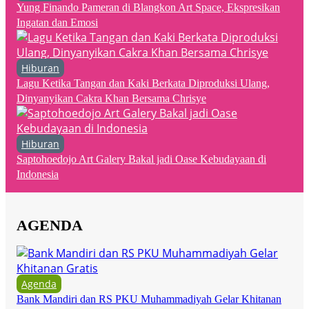
Yung Finando Pameran di Blangkon Art Space, Ekspresikan
Ingatan dan Emosi
Hiburan
Lagu Ketika Tangan dan Kaki Berkata Diproduksi Ulang,
Dinyanyikan Cakra Khan Bersama Chrisye
Hiburan
Saptohoedojo Art Galery Bakal jadi Oase Kebudayaan di
Indonesia
AGENDA
Agenda
Bank Mandiri dan RS PKU Muhammadiyah Gelar Khitanan