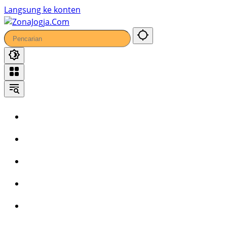
19
Langsung ke konten
Home
Headline
Kronika
Bisnis
Wisata