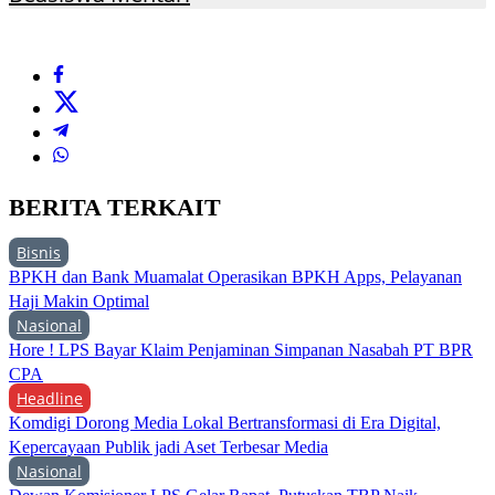
BERITA TERKAIT
Bisnis
BPKH dan Bank Muamalat Operasikan BPKH Apps, Pelayanan
Haji Makin Optimal
Nasional
Hore ! LPS Bayar Klaim Penjaminan Simpanan Nasabah PT BPR
CPA
Headline
Komdigi Dorong Media Lokal Bertransformasi di Era Digital,
Kepercayaan Publik jadi Aset Terbesar Media
Nasional