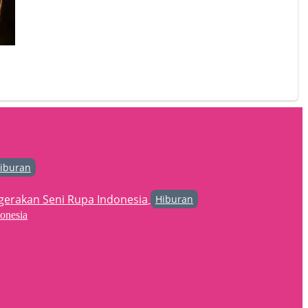
iburan
Hiburan
onesia