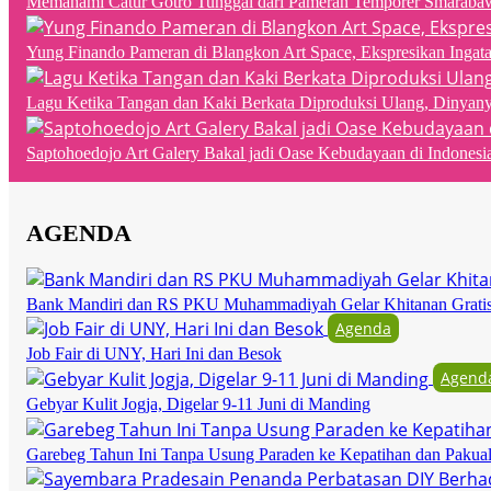
Memahami Catur Gotro Tunggal dari Pameran Temporer Smaraba
Yung Finando Pameran di Blangkon Art Space, Ekspresikan Ingat
Lagu Ketika Tangan dan Kaki Berkata Diproduksi Ulang, Dinyan
Saptohoedojo Art Galery Bakal jadi Oase Kebudayaan di Indonesi
AGENDA
Bank Mandiri dan RS PKU Muhammadiyah Gelar Khitanan Grati
Agenda
Job Fair di UNY, Hari Ini dan Besok
Agend
Gebyar Kulit Jogja, Digelar 9-11 Juni di Manding
Garebeg Tahun Ini Tanpa Usung Paraden ke Kepatihan dan Pakua