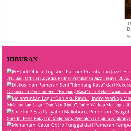
HIBURAN
JNE Jadi Official Logistics Partner Prambanan Jazz Festival 202
Diskusi dan Pameran Seni “Rimpang Rasa” dari Kekecewaan sampai
Melantunkan Lagu “Dan Aku Rindu”, Indro Warkop Menangis di 
Sore Ini Pesta Rakyat di Malioboro, Penonton Disuguhi Angkringa