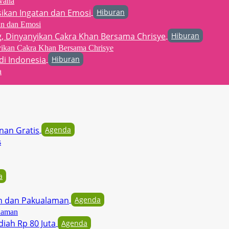
wana
Hiburan
an dan Emosi
Hiburan
yikan Cakra Khan Bersama Chrisye
Hiburan
a
Agenda
s
a
Agenda
laman
Agenda