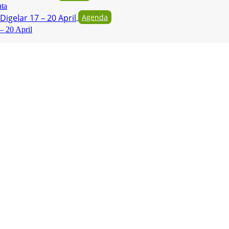
uta
Agenda
– 20 April