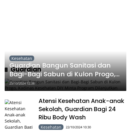
Kesehatan
Guardian Bangun Sanitasi dan
Guardian
Bagi-Bagi Sabun di Kulon Progo,
Kadinas Kesehatan DIY Minta
25/10/2024 12:38
Program Dilanjutkan
Atensi Kesehatan Anak-anak
Sekolah, Guardian Bagi 24
Ribu Body Wash
Kesehatan
22/10/2024 10:30