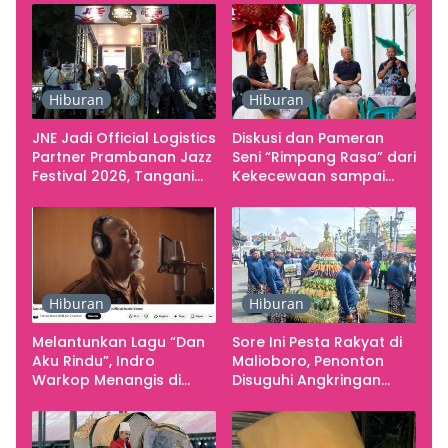
Hiburan
Hiburan
JNE Jadi Official Logistics
Diskusi dan Pameran
Partner Prambanan Jazz
Seni “Rimpang Rasa” dari
Festival 2026, Tangani
Kekecewaan sampai
Seluruh Pergerakan
Kritik terhadap
Kebutuhan Konser
Yogyakarta sebagai
Pusat Pergerakan Seni
Rupa Indonesia
Hiburan
Hiburan
Melantunkan Lagu “Dan
Sore Ini Pesta Rakyat di
Aku Rindu”, Indro
Malioboro, Penonton
Warkop Menangis di
Disuguhi Angkringan
Studio
Gratis