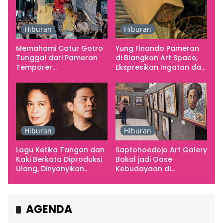
Hiburan
Hiburan
Memahami Catur Gotro
Yung Finando Pameran
Tunggal dari Pameran
di Blangkon Art Space,
Temporer
Ekspresikan Ingatan dan
Smarabawana
Emosi
Hiburan
Hiburan
Lagu Ketika Tangan dan
Saptohoedojo Art Galery
Kaki Berkata Diproduksi
Bakal jadi Oase
Ulang, Dinyanyikan
Kebudayaan di
Cakra Khan Bersama
Indonesia
Chrisye
AGENDA