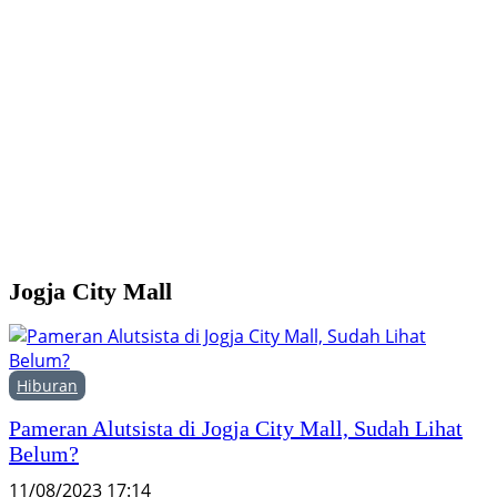
G
1
K
P
Jogja City Mall
Hiburan
Pameran Alutsista di Jogja City Mall, Sudah Lihat
Belum?
11/08/2023 17:14