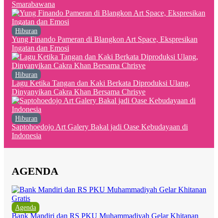
Smarabawana
Hiburan
Yung Finando Pameran di Blangkon Art Space, Ekspresikan
Ingatan dan Emosi
Hiburan
Lagu Ketika Tangan dan Kaki Berkata Diproduksi Ulang,
Dinyanyikan Cakra Khan Bersama Chrisye
Hiburan
Saptohoedojo Art Galery Bakal jadi Oase Kebudayaan di
Indonesia
AGENDA
Agenda
Bank Mandiri dan RS PKU Muhammadiyah Gelar Khitanan