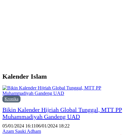
d
Y
M
H
P
F
P
Kalender Islam
Kronika
Bikin Kalender Hijriah Global Tunggal, MTT PP
Muhammadiyah Gandeng UAD
05/01/2024 16:11
06/01/2024 18:22
Azam Sauki Adham