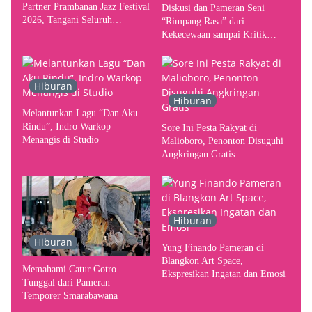
Partner Prambanan Jazz Festival
Diskusi dan Pameran Seni
2026, Tangani Seluruh
“Rimpang Rasa” dari
Pergerakan Kebutuhan Konser
Kekecewaan sampai Kritik
terhadap Yogyakarta sebagai
Pusat Pergerakan Seni Rupa
Indonesia
Hiburan
Hiburan
Melantunkan Lagu “Dan Aku
Rindu”, Indro Warkop
Sore Ini Pesta Rakyat di
Menangis di Studio
Malioboro, Penonton Disuguhi
Angkringan Gratis
Hiburan
Hiburan
Yung Finando Pameran di
Blangkon Art Space,
Memahami Catur Gotro
Ekspresikan Ingatan dan Emosi
Tunggal dari Pameran
Temporer Smarabawana