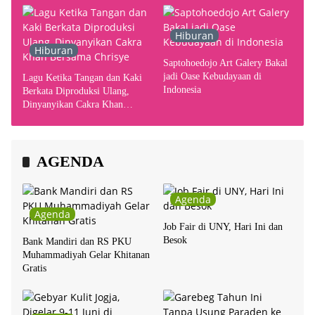
Hiburan
Hiburan
Saptohoedojo Art Galery Bakal
jadi Oase Kebudayaan di
Lagu Ketika Tangan dan Kaki
Indonesia
Berkata Diproduksi Ulang,
Dinyanyikan Cakra Khan
Bersama Chrisye
AGENDA
Agenda
Agenda
Job Fair di UNY, Hari Ini dan
Besok
Bank Mandiri dan RS PKU
Muhammadiyah Gelar Khitanan
Gratis