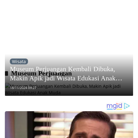
Wisata
Museum Perjuangan Kembali Dibuka,
Museum Perjuangan
Makin Apik jadi Wisata Edukasi Anak
Muda
18/11/2024 09:27