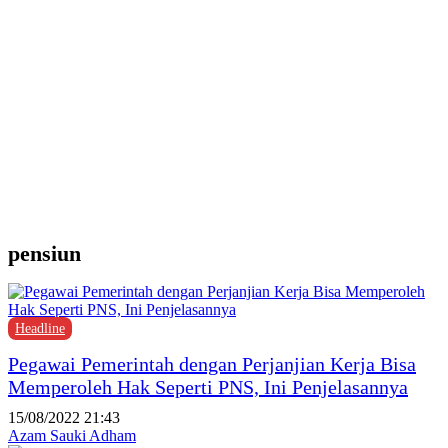
d
Y
M
H
P
F
P
pensiun
Headline
Pegawai Pemerintah dengan Perjanjian Kerja Bisa
Memperoleh Hak Seperti PNS, Ini Penjelasannya
15/08/2022 21:43
Azam Sauki Adham