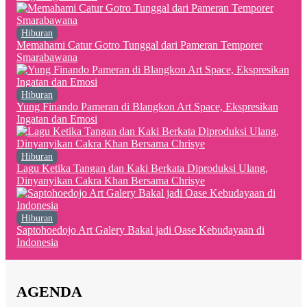
Hiburan
Memahami Catur Gotro Tunggal dari Pameran Temporer
Smarabawana
Hiburan
Yung Finando Pameran di Blangkon Art Space, Ekspresikan
Ingatan dan Emosi
Hiburan
Lagu Ketika Tangan dan Kaki Berkata Diproduksi Ulang,
Dinyanyikan Cakra Khan Bersama Chrisye
Hiburan
Saptohoedojo Art Galery Bakal jadi Oase Kebudayaan di
Indonesia
AGENDA