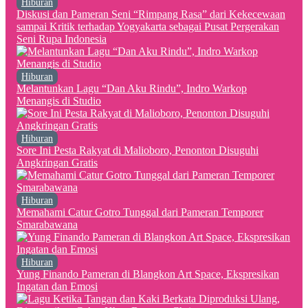
Hiburan
Diskusi dan Pameran Seni “Rimpang Rasa” dari Kekecewaan
sampai Kritik terhadap Yogyakarta sebagai Pusat Pergerakan
Seni Rupa Indonesia
Hiburan
Melantunkan Lagu “Dan Aku Rindu”, Indro Warkop
Menangis di Studio
Hiburan
Sore Ini Pesta Rakyat di Malioboro, Penonton Disuguhi
Angkringan Gratis
Hiburan
Memahami Catur Gotro Tunggal dari Pameran Temporer
Smarabawana
Hiburan
Yung Finando Pameran di Blangkon Art Space, Ekspresikan
Ingatan dan Emosi