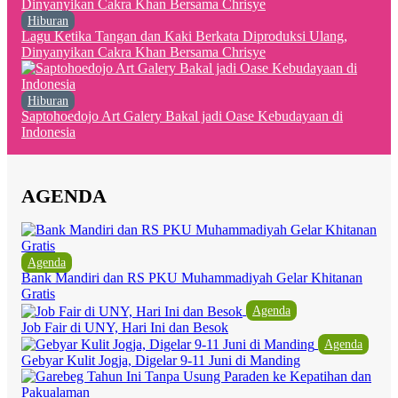
Hiburan
Lagu Ketika Tangan dan Kaki Berkata Diproduksi Ulang,
Dinyanyikan Cakra Khan Bersama Chrisye
Hiburan
Saptohoedojo Art Galery Bakal jadi Oase Kebudayaan di
Indonesia
AGENDA
Agenda
Bank Mandiri dan RS PKU Muhammadiyah Gelar Khitanan
Gratis
Agenda
Job Fair di UNY, Hari Ini dan Besok
Agenda
Gebyar Kulit Jogja, Digelar 9-11 Juni di Manding