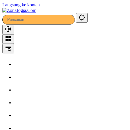
36
Langsung ke konten
Home
Headline
Kronika
Bisnis
Wisata
Hiburan