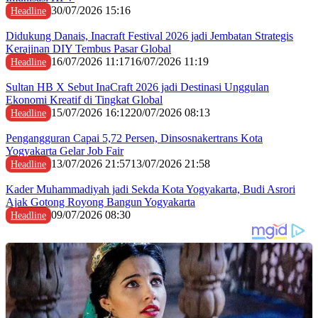
30/07/2026 15:16
Headline
Didukung Danais, Inacraft Festival 2026 jadi Jembatan Strategis
Kerajinan DIY Tembus Pasar Global
16/07/2026 11:17
16/07/2026 11:19
Headline
Sultan HB X Sebut InaCraft 2026 jadi Destinasi Unggulan
Ekonomi Kreatif di Tingkat Global
15/07/2026 16:12
20/07/2026 08:13
Headline
Pengangguran Capai 5,72 Persen, Dinsosnakertrans Kota
Yogyakarta Gelar Job Fair
13/07/2026 21:57
13/07/2026 21:58
Headline
Kader Muhammadiyah jadi Sekda Kota Yogyakarta, Budi Asrori
Ajak Gotong Royong Bangun Yogyakarta
09/07/2026 08:30
Headline