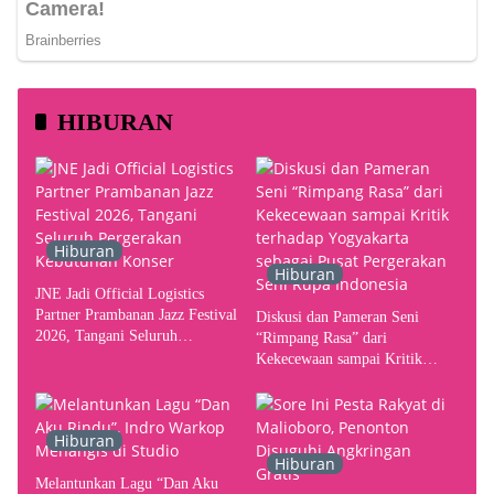
HIBURAN
Hiburan
Hiburan
JNE Jadi Official Logistics
Partner Prambanan Jazz Festival
Diskusi dan Pameran Seni
2026, Tangani Seluruh
“Rimpang Rasa” dari
Pergerakan Kebutuhan Konser
Kekecewaan sampai Kritik
terhadap Yogyakarta sebagai
Pusat Pergerakan Seni Rupa
Indonesia
Hiburan
Hiburan
Melantunkan Lagu “Dan Aku