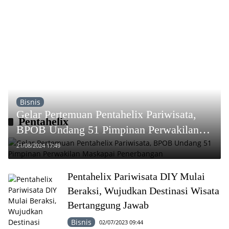
Bisnis
Gelar Pertemuan Pentahelix Pariwisata,
Pentahelix
BPOB Undang 51 Pimpinan Perwakilan
Maskapai Penerbangan
21/08/2024 17:49
Pentahelix Pariwisata DIY Mulai
Beraksi, Wujudkan Destinasi Wisata
Bertanggung Jawab
Bisnis
02/07/2023 09:44