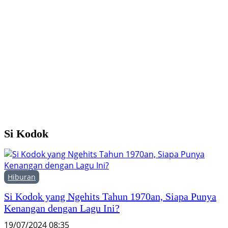
G
1
K
P
Si Kodok
Hiburan
Si Kodok yang Ngehits Tahun 1970an, Siapa Punya
Kenangan dengan Lagu Ini?
19/07/2024 08:35