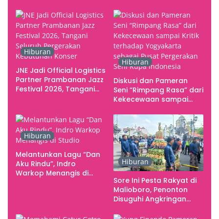
Hiburan
Hiburan
JNE Jadi Official Logistics
Partner Prambanan Jazz
Diskusi dan Pameran
Festival 2026, Tangani
Seni “Rimpang Rasa” dari
Seluruh Pergerakan
Kekecewaan sampai
Kebutuhan Konser
Kritik terhadap
Yogyakarta sebagai
Pusat Pergerakan Seni
Hiburan
Rupa Indonesia
Melantunkan Lagu “Dan
Hiburan
Aku Rindu”, Indro
Warkop Menangis di
Sore Ini Pesta Rakyat di
Studio
Malioboro, Penonton
Disuguhi Angkringan
Gratis