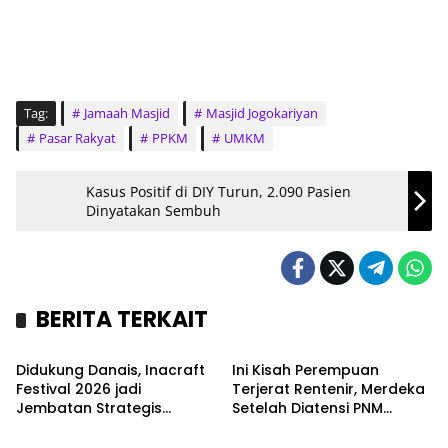
Tag:
Jamaah Masjid
Masjid Jogokariyan
Pasar Rakyat
PPKM
UMKM
Kasus Positif di DIY Turun, 2.090 Pasien
Dinyatakan Sembuh
BERITA TERKAIT
Headline
Bisnis
Didukung Danais, Inacraft
Ini Kisah Perempuan
Festival 2026 jadi
Terjerat Rentenir, Merdeka
Jembatan Strategis
Setelah Diatensi PNM
Agenda
Wisata
Kerajinan DIY Tembus
Mekaar
Pasar Global