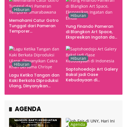
Hiburan
Hiburan
Memahami Catur Gotro
Tunggal dari Pameran
Yung Finando Pameran
Temporer
di Blangkon Art Space,
Smarabawana
Ekspresikan Ingatan dan
Emosi
Hiburan
Hiburan
Saptohoedojo Art Galery
Bakal jadi Oase
Lagu Ketika Tangan dan
Kebudayaan di
Kaki Berkata Diproduksi
Indonesia
Ulang, Dinyanyikan
Cakra Khan Bersama
Chrisye
AGENDA
Agenda