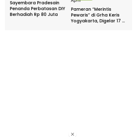
Sayembara Pradesain
Penanda Perbatasan DIY
Pameran “Merintis
Berhadiah Rp 80 Juta
Pewaris” di Grha Keris
Yogyakarta, Digelar 17 –
20 April
×