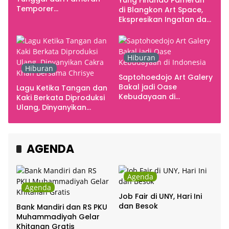
Temporer
di Blangkon Art Space,
Smarabawana
Ekspresikan Ingatan dan
Emosi
Hiburan
Hiburan
Saptohoedojo Art Galery
Bakal jadi Oase
Lagu Ketika Tangan dan
Kebudayaan di
Kaki Berkata Diproduksi
Indonesia
Ulang, Dinyanyikan
Cakra Khan Bersama
Chrisye
AGENDA
Agenda
Agenda
Job Fair di UNY, Hari Ini
dan Besok
Bank Mandiri dan RS PKU
Muhammadiyah Gelar
Khitanan Gratis