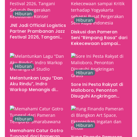
Hiburan
Hiburan
JNE Jadi Official Logistics
Partner Prambanan Jazz
Diskusi dan Pameran
Festival 2026, Tangani
Seni “Rimpang Rasa” dari
Seluruh Pergerakan
Kekecewaan sampai
Kebutuhan Konser
Kritik terhadap
Yogyakarta sebagai
Pusat Pergerakan Seni
Hiburan
Rupa Indonesia
Hiburan
Melantunkan Lagu “Dan
Aku Rindu”, Indro
Sore Ini Pesta Rakyat di
Warkop Menangis di
Malioboro, Penonton
Studio
Disuguhi Angkringan
Gratis
Hiburan
Hiburan
Memahami Catur Gotro
Tunggal dari Pameran
Yung Finando Pameran