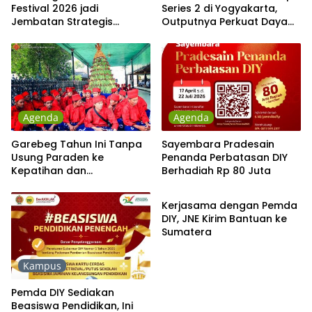
Festival 2026 jadi
Series 2 di Yogyakarta,
Jembatan Strategis
Outputnya Perkuat Daya
Kerajinan DIY Tembus
Saing di Pasar Global
Pasar Global
Agenda
Agenda
Garebeg Tahun Ini Tanpa
Sayembara Pradesain
Usung Paraden ke
Penanda Perbatasan DIY
Kepatihan dan
Berhadiah Rp 80 Juta
Nasional
Pakualaman
Kerjasama dengan Pemda
DIY, JNE Kirim Bantuan ke
Sumatera
Kampus
Pemda DIY Sediakan
Beasiswa Pendidikan, Ini