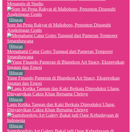
Menangis di Studio
Hiburan
Sore Ini Pesta Rakyat di Malioboro, Penonton Disuguhi
Angkringan Gratis
Hiburan
Memahami Catur Gotro Tunggal dari Pameran Temporer
Smarabawana
Hiburan
Yung Finando Pameran di Blangkon Art Space, Ekspresikan
Ingatan dan Emosi
Hiburan
Lagu Ketika Tangan dan Kaki Berkata Diproduksi Ulang,
Dinyanyikan Cakra Khan Bersama Chrisye
Hiburan
Saptohoedojo Art Galery Bakal jadi Oase Kebudayaan di