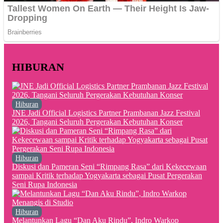
HIBURAN
Hiburan
JNE Jadi Official Logistics Partner Prambanan Jazz Festival
2026, Tangani Seluruh Pergerakan Kebutuhan Konser
Hiburan
Diskusi dan Pameran Seni “Rimpang Rasa” dari Kekecewaan
sampai Kritik terhadap Yogyakarta sebagai Pusat Pergerakan
Seni Rupa Indonesia
Hiburan
Melantunkan Lagu “Dan Aku Rindu”, Indro Warkop