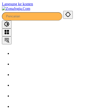
45
Langsung ke konten
Home
Headline
Kronika
Bisnis
Wisata
Hiburan