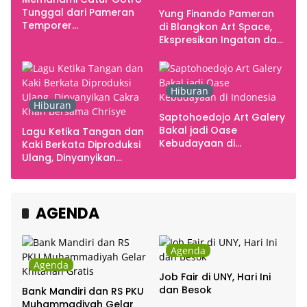
Tunggal dari Pameran
Yung Finando Pameran
Temporer
di Blangkon Art Space,
Smarabawana
Ekspresikan Ingatan dan
Emosi
Hiburan
Hiburan
Saptohoedojo Art Galery
Bakal jadi Oase
Lagu Ketika Tangan dan
Kebudayaan di
Kaki Berkata Diproduksi
Indonesia
Ulang, Dinyanyikan
Cakra Khan Bersama
Chrisye
AGENDA
Agenda
Agenda
Job Fair di UNY, Hari Ini
dan Besok
Bank Mandiri dan RS PKU
Muhammadiyah Gelar