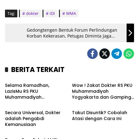
Tag:
dokter
IDI
WMA
Gedongtengen Bentuk Forum Perlindungan
Korban Kekerasan, Petugas Diminta Jaga
Rahasia
BERITA TERKAIT
Kronika
Kronika
Selama Ramadhan,
Wow ! Zakat Dokter RS PKU
LazisMu RS PKU
Muhammadiyah
Muhammadiyah
Yogyakarta dan Gamping
Nasional
Kesehatan
Yogyakarta-Gamping
Capai Ratusan Juta Rupiah
Salurkan Rp 447 Juta Lebih
Secara Universal, Dokter
Takut Disuntik? Cobalah
adalah Pengabdi
Atasi dengan Cara Ini
Kemanusiaan
Nasional