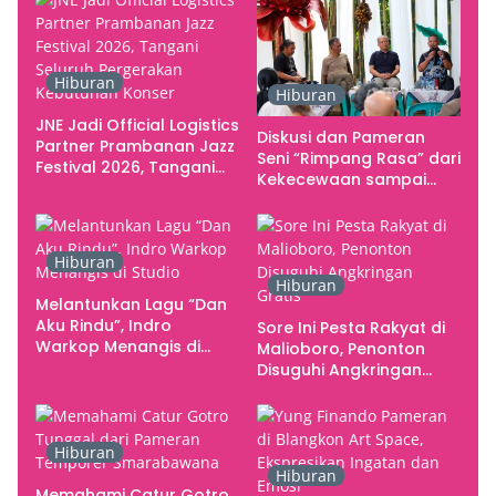
Hiburan
Hiburan
JNE Jadi Official Logistics
Diskusi dan Pameran
Partner Prambanan Jazz
Seni “Rimpang Rasa” dari
Festival 2026, Tangani
Kekecewaan sampai
Seluruh Pergerakan
Kritik terhadap
Kebutuhan Konser
Yogyakarta sebagai
Pusat Pergerakan Seni
Hiburan
Rupa Indonesia
Hiburan
Melantunkan Lagu “Dan
Aku Rindu”, Indro
Sore Ini Pesta Rakyat di
Warkop Menangis di
Malioboro, Penonton
Studio
Disuguhi Angkringan
Gratis
Hiburan
Hiburan
Memahami Catur Gotro