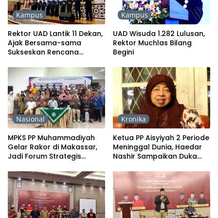
Kampus
Kampus
Rektor UAD Lantik 11 Dekan,
UAD Wisuda 1.282 Lulusan,
Ajak Bersama-sama
Rektor Muchlas Bilang
Sukseskan Rencana
Begini
Strategis Universitas
Nasional
Kronika
MPKS PP Muhammadiyah
Ketua PP Aisyiyah 2 Periode
Gelar Rakor di Makassar,
Meninggal Dunia, Haedar
Jadi Forum Strategis
Nashir Sampaikan Duka
Perkuat Sinergi
Mendalam