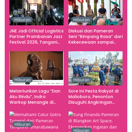
Hiburan
Hiburan
JNE Jadi Official Logistics
Diskusi dan Pameran
Partner Prambanan Jazz
Seni “Rimpang Rasa” dari
Festival 2026, Tangani
Kekecewaan sampai
Seluruh Pergerakan
Kritik terhadap
Kebutuhan Konser
Yogyakarta sebagai
Pusat Pergerakan Seni
Rupa Indonesia
Hiburan
Hiburan
Melantunkan Lagu “Dan
Sore Ini Pesta Rakyat di
Aku Rindu”, Indro
Malioboro, Penonton
Warkop Menangis di
Disuguhi Angkringan
Studio
Gratis
Hiburan
Hiburan