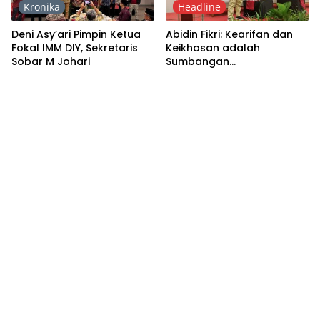
Kronika
Headline
Deni Asy’ari Pimpin Ketua
Abidin Fikri: Kearifan dan
Fokal IMM DIY, Sekretaris
Keikhasan adalah
Sobar M Johari
Sumbangan
Muhammadiyah kepada
Bangsa