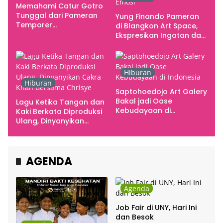
Memahami Catur Gotro
Tunggal dari Pameran
Yung Finando Pameran
Temporer
di Blangkon Art Space,
Smarabawana
Ekspresikan Ingatan dan
Emosi
Hiburan
Hiburan
Saptohoedojo Art Galery
Bakal jadi Oase
Lagu Ketika Tangan dan
Kebudayaan di
Kaki Berkata Diproduksi
Indonesia
Ulang, Dinyanyikan
Cakra Khan Bersama
Chrisye
AGENDA
Agenda
Job Fair di UNY, Hari Ini
dan Besok