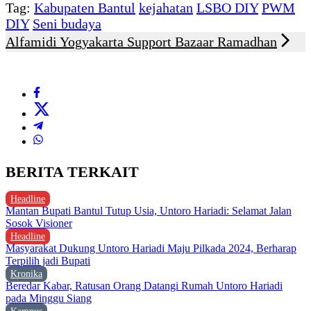
Tag:
Kabupaten Bantul
kejahatan
LSBO DIY
PWM
DIY
Seni budaya
Alfamidi Yogyakarta Support Bazaar Ramadhan
BERITA TERKAIT
Headline
Mantan Bupati Bantul Tutup Usia, Untoro Hariadi: Selamat Jalan
Sosok Visioner
Headline
Masyarakat Dukung Untoro Hariadi Maju Pilkada 2024, Berharap
Terpilih jadi Bupati
Kronika
Beredar Kabar, Ratusan Orang Datangi Rumah Untoro Hariadi
pada Minggu Siang