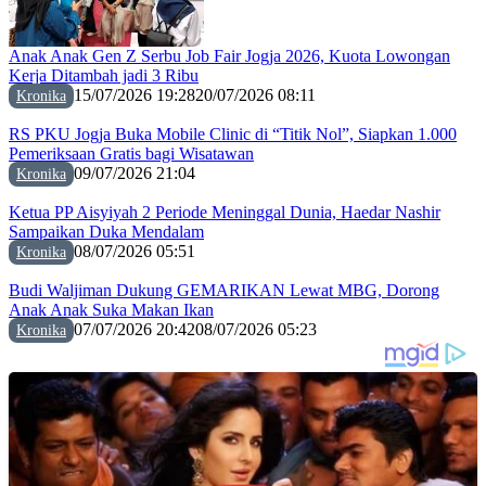
Anak Anak Gen Z Serbu Job Fair Jogja 2026, Kuota Lowongan
Kerja Ditambah jadi 3 Ribu
15/07/2026 19:28
20/07/2026 08:11
Kronika
RS PKU Jogja Buka Mobile Clinic di “Titik Nol”, Siapkan 1.000
Pemeriksaan Gratis bagi Wisatawan
09/07/2026 21:04
Kronika
Ketua PP Aisyiyah 2 Periode Meninggal Dunia, Haedar Nashir
Sampaikan Duka Mendalam
08/07/2026 05:51
Kronika
Budi Waljiman Dukung GEMARIKAN Lewat MBG, Dorong
Anak Anak Suka Makan Ikan
07/07/2026 20:42
08/07/2026 05:23
Kronika