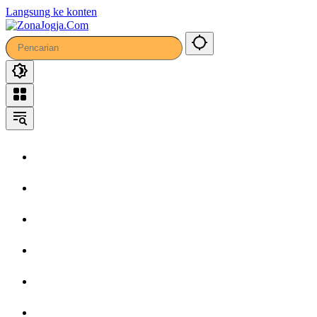
37
Langsung ke konten
Home
Headline
Kronika
Bisnis
Wisata
Hiburan