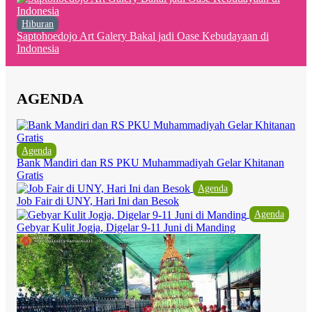
Hiburan
Saptohoedojo Art Galery Bakal jadi Oase Kebudayaan di
Indonesia
AGENDA
Agenda
Bank Mandiri dan RS PKU Muhammadiyah Gelar Khitanan
Gratis
Agenda
Job Fair di UNY, Hari Ini dan Besok
Agenda
Gebyar Kulit Jogja, Digelar 9-11 Juni di Manding