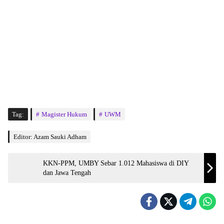
Tag:
Magister Hukum
UWM
Editor: Azam Sauki Adham
KKN-PPM, UMBY Sebar 1.012 Mahasiswa di DIY
dan Jawa Tengah