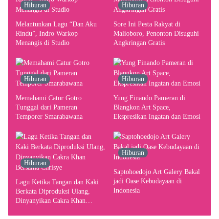
Hiburan
Hiburan
Melantunkan Lagu “Dan Aku
Sore Ini Pesta Rakyat di
Rindu”, Indro Warkop
Malioboro, Penonton Disuguhi
Menangis di Studio
Angkringan Gratis
Hiburan
Hiburan
Memahami Catur Gotro
Yung Finando Pameran di
Tunggal dari Pameran
Blangkon Art Space,
Temporer Smarabawana
Ekspresikan Ingatan dan Emosi
Hiburan
Hiburan
Saptohoedojo Art Galery Bakal
jadi Oase Kebudayaan di
Lagu Ketika Tangan dan Kaki
Indonesia
Berkata Diproduksi Ulang,
Dinyanyikan Cakra Khan
Bersama Chrisye