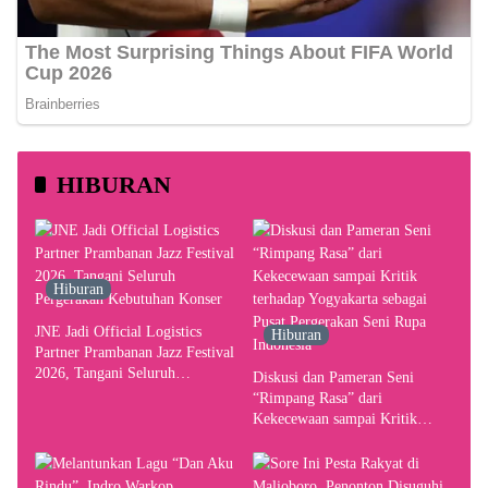
HIBURAN
Hiburan
JNE Jadi Official Logistics
Hiburan
Partner Prambanan Jazz Festival
2026, Tangani Seluruh
Diskusi dan Pameran Seni
Pergerakan Kebutuhan Konser
“Rimpang Rasa” dari
Kekecewaan sampai Kritik
terhadap Yogyakarta sebagai
Pusat Pergerakan Seni Rupa
Indonesia