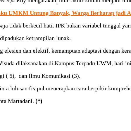
 3,4. Edy mengatakan, nilai akhir kuliah menjadi mod
laku UMKM Untung Banyak, Warga Berharap jadi A
a tidak berkecil hati. IPK bukan variabel tunggal yan
 dipadukan ketrampilan lunak.
g efesien dan efektif, kemampuan adaptasi dengan 
Wisuda dilaksanakan di Kampus Terpadu UWM, hari ini
gi ( 6), dan Ilmu Komunikasi (3).
lulusan fisipol menerapkan cara berpikir komprehensi
inta Martadani.
(*)