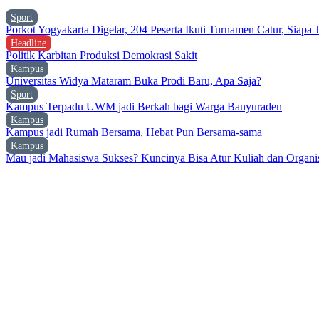
Sport
Porkot Yogyakarta Digelar, 204 Peserta Ikuti Turnamen Catur, Siapa 
Headline
Politik Karbitan Produksi Demokrasi Sakit
Kampus
Universitas Widya Mataram Buka Prodi Baru, Apa Saja?
Sport
Kampus Terpadu UWM jadi Berkah bagi Warga Banyuraden
Kampus
Kampus jadi Rumah Bersama, Hebat Pun Bersama-sama
Kampus
Mau jadi Mahasiswa Sukses? Kuncinya Bisa Atur Kuliah dan Organi