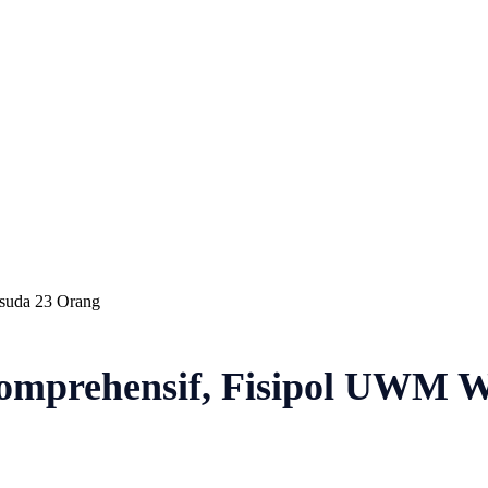
Nasional
Profil
Agenda
isuda 23 Orang
Komprehensif, Fisipol UWM 