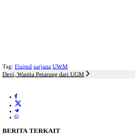
Tag:
Fisipol
sarjana
UWM
Devi, Wanita Petarung dari UGM
BERITA TERKAIT