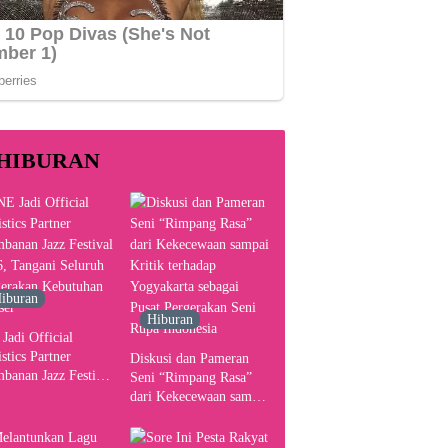
HIBURAN
iburan
Hiburan
Jadi Official
stics Partner
Diskusi dan Pameran
banan Jazz Festival
Seni “Rimpang Rasa”
, Tangani Seluruh
dari Kekecewaan sampai
gerakan Kebutuhan
Kritik terhadap
ser
Yogyakarta sebagai