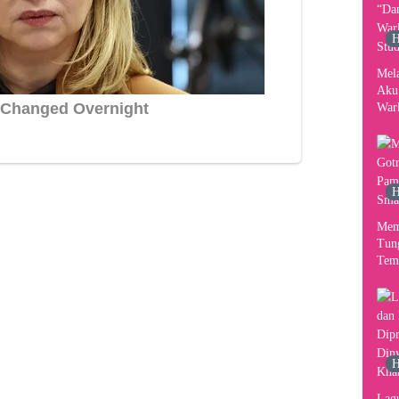
H
Mel
Aku
War
Stud
H
Mem
Tun
Tem
H
Lag