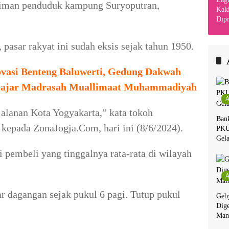
iman penduduk kampung Suryoputran,
Kaki
Dipr
Din
Kha
pasar rakyat ini sudah eksis sejak tahun 1950.
vasi Benteng Baluwerti, Gedung Dakwah
lajar Madrasah Muallimaat Muhammadiyah
A
jalanan Kota Yogyakarta,” kata tokoh
Ban
epada ZonaJogja.Com, hari ini (8/6/2024).
PKU
Gela
 pembeli yang tinggalnya rata-rata di wilayah
A
r dagangan sejak pukul 6 pagi. Tutup pukul
Geby
Dige
Man