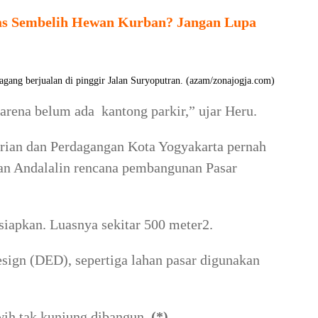
gas Sembelih Hewan Kurban? Jangan Lupa
berjualan di pinggir Jalan Suryoputran. (azam/zonajogja.com)
arena belum ada kantong parkir,” ujar Heru.
trian dan Perdagangan Kota Yogyakarta pernah
an Andalalin rencana pembangunan Pasar
siapkan. Luasnya sekitar 500 meter2.
sign (DED), sepertiga lahan pasar digunakan
wih tak kunjung dibangun.
(*)