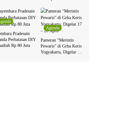
Pakualaman
genda
Agenda
embara Pradesain
anda Perbatasan DIY
Pameran “Merintis
adiah Rp 80 Juta
Pewaris” di Grha Keris
Yogyakarta, Digelar 17
– 20 April