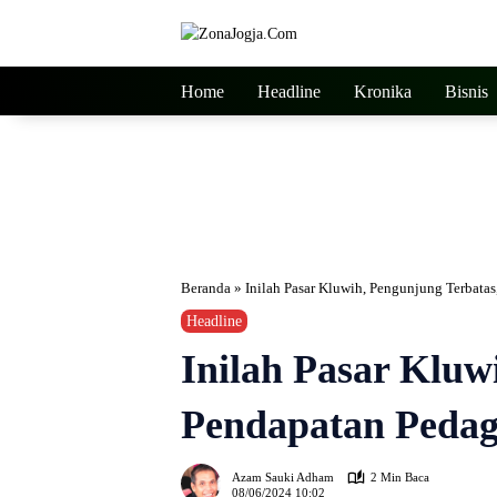
Langsung
ke
konten
Home
Headline
Kronika
Bisnis
Beranda
»
Inilah Pasar Kluwih, Pengunjung Terbata
Headline
Inilah Pasar Kluw
Pendapatan Pedag
Azam Sauki Adham
2 Min Baca
08/06/2024 10:02