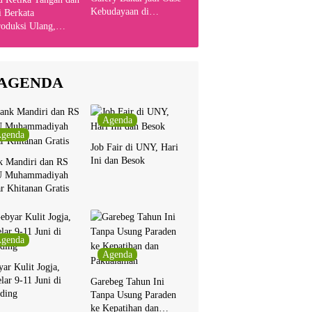
Kebudayaan di
 Berkata
Indonesia
oduksi Ulang,
yanyikan Cakra
n Bersama Chrisye
AGENDA
Agenda
genda
Job Fair di UNY, Hari
Ini dan Besok
k Mandiri dan RS
 Muhammadiyah
r Khitanan Gratis
genda
Agenda
ar Kulit Jogja,
lar 9-11 Juni di
Garebeg Tahun Ini
ding
Tanpa Usung Paraden
ke Kepatihan dan