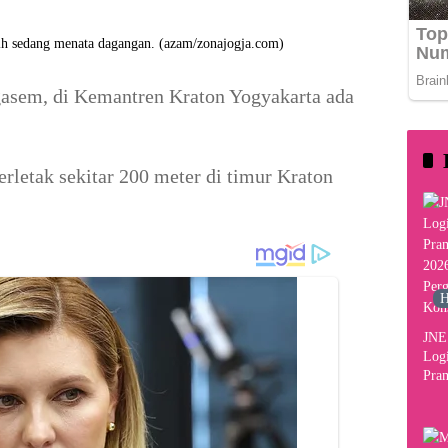
 sedang menata dagangan. (azam/zonajogja.com)
gasem, di Kemantren Kraton Yogyakarta ada
rletak sekitar 200 meter di timur Kraton
H
JNE 
Logi
Pram
2026
Per
Kon