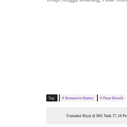
Tag:
Kemantren Kraton
Pasar Kluwih
Transaksi Riyal di BSI Naik 57,18 P