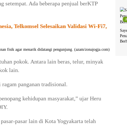
g setempat. Ada beberapa penjual berKTP
A
esia, Telkomsel Selesaikan Validasi Wi-Fi7,
Say
Pen
Berh
 fisik agar menarik didatangi pengunjung. (azam/zonajogja.com)
han pokok. Antara lain beras, telur, minyak
kok lain.
 ragam panganan tradisional.
 penopang kehidupan masyarakat,” ujar Heru
IY.
pasar-pasar lain di Kota Yogyakarta telah