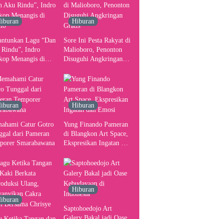
Pusat Pergerakan Seni
Rupa Indonesia
iburan
Hiburan
antunkan Lagu “Dan
Sore Ini Pesta Rakyat di
 Rindu”, Indro
Malioboro, Penonton
kop Menangis di
Disuguhi Angkringan
io
Gratis
iburan
Hiburan
ahami Catur Gotro
Yung Finando Pameran
ggal dari Pameran
di Blangkon Art Space,
porer Smarabawana
Ekspresikan Ingatan dan
Emosi
Hiburan
iburan
Saptohoedojo Art
Galery Bakal jadi Oase
u Ketika Tangan dan