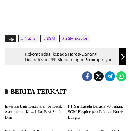
Tag:
Nutrisi
SGM
SGM Eksplor
Rekomendasi kepada Harda-Danang
Diserahkan, PPP Sleman Ingin Pemimpin yang
Merakyat
BERITA TERKAIT
Kesehatan
Kronika
Investasi bagi Kepintaran Si Kecil,
PT Sarihusada Berusia 70 Tahun,
Asmirandah Kawal Zat Besi Sejak
SGM Eksplor jadi Pelopor Nutrisi
Dini
Bangsa
Headline
Nasional