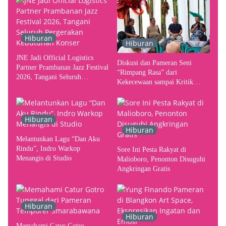
Hiburan
Hiburan
JNE Jadi Official Logistics
Diskusi dan Pameran Seni
Partner Prambanan Jazz Festival
“Rimpang Rasa” dari
2026, Tangani Seluruh
Kekecewaan sampai Kritik
Pergerakan Kebutuhan Konser
terhadap Yogyakarta sebagai
Pusat Pergerakan Seni Rupa
Indonesia
Hiburan
Hiburan
Melantunkan Lagu “Dan Aku
Rindu”, Indro Warkop
Sore Ini Pesta Rakyat di
Menangis di Studio
Malioboro, Penonton Disuguhi
Angkringan Gratis
Hiburan
Hiburan
Memahami Catur Gotro