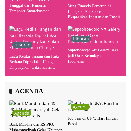
Tunggal dari Pameran
Yung Finando Pameran di
Temporer Smarabawana
Blangkon Art Space,
Ekspresikan Ingatan dan Emosi
Hiburan
Hiburan
Saptohoedojo Art Galery Bakal
jadi Oase Kebudayaan di
Lagu Ketika Tangan dan Kaki
Indonesia
Berkata Diproduksi Ulang,
Dinyanyikan Cakra Khan
Bersama Chrisye
AGENDA
Agenda
Agenda
Job Fair di UNY, Hari Ini dan
Besok
Bank Mandiri dan RS PKU
Muhammadiyah Gelar Khitanan