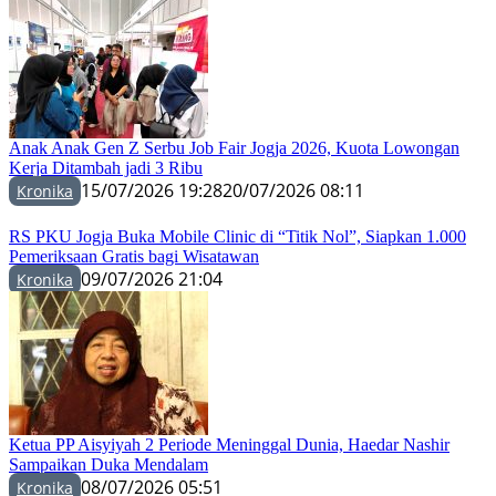
Anak Anak Gen Z Serbu Job Fair Jogja 2026, Kuota Lowongan
Kerja Ditambah jadi 3 Ribu
15/07/2026 19:28
20/07/2026 08:11
Kronika
RS PKU Jogja Buka Mobile Clinic di “Titik Nol”, Siapkan 1.000
Pemeriksaan Gratis bagi Wisatawan
09/07/2026 21:04
Kronika
Ketua PP Aisyiyah 2 Periode Meninggal Dunia, Haedar Nashir
Sampaikan Duka Mendalam
08/07/2026 05:51
Kronika