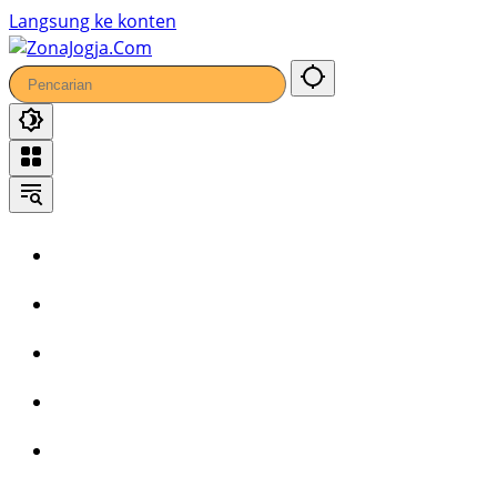
49
Langsung ke konten
Home
Headline
Kronika
Bisnis
Wisata