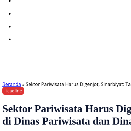
Beranda
»
Sektor Pariwisata Harus Digenjot, Sinarbiyat: 
Headline
Sektor Pariwisata Harus Dig
di Dinas Pariwisata dan Di