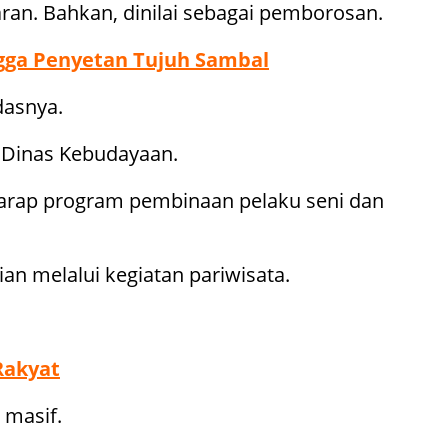
an. Bahkan, dinilai sebagai pemborosan.
gga Penyetan Tujuh Sambal
dasnya.
n Dinas Kebudayaan.
garap program pembinaan pelaku seni dan
 melalui kegiatan pariwisata.
Rakyat
 masif.