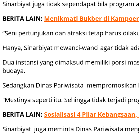
Sinarbiyat juga tidak sependapat bila progra
BERITA LAIN:
Menikmati Bukber di Kampoen
“Seni pertunjukan dan atraksi tetap harus dilak
Hanya, Sinarbiyat mewanci-wanci agar tidak ad
Dua instansi yang dimaksud memiliki porsi m
budaya.
Sedangkan Dinas Pariwisata mempromosikan ke
“Mestinya seperti itu. Sehingga tidak terjadi p
BERITA LAIN:
Sosialisasi 4 Pilar Kebangsaan
Sinarbiyat juga meminta Dinas Pariwisata men