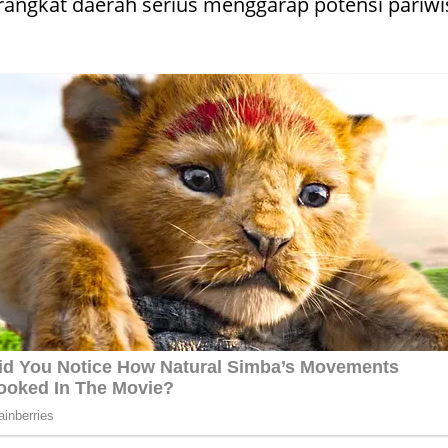
rangkat daerah serius menggarap potensi pariwi