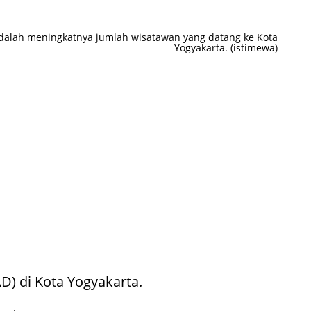
 adalah meningkatnya jumlah wisatawan yang datang ke Kota
Yogyakarta. (istimewa)
D) di Kota Yogyakarta.