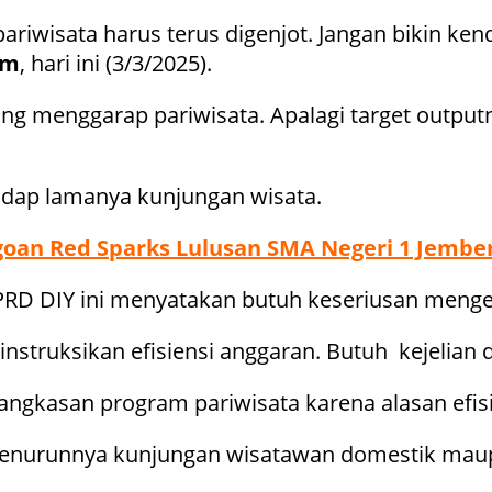
wisata harus terus digenjot. Jangan bikin kend
om
, hari ini (3/3/2025).
mpang menggarap pariwisata. Apalagi target outp
adap lamanya kunjungan wisata.
goan Red Sparks Lulusan SMA Negeri 1 Jembe
DPRD DIY ini menyatakan butuh keseriusan meng
instruksikan efisiensi anggaran. Butuh kejelian 
angkasan program pariwisata karena alasan efisi
menurunnya kunjungan wisatawan domestik maupu