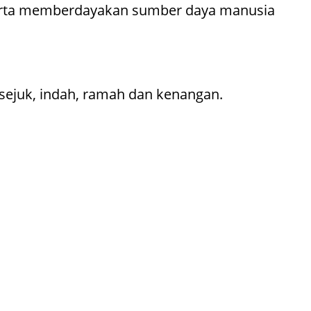
serta memberdayakan sumber daya manusia
sejuk, indah, ramah dan kenangan.