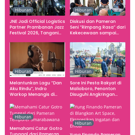
Hiburan
Hiburan
JNE Jadi Official Logistics
Diskusi dan Pameran
Partner Prambanan Jazz
Seni “Rimpang Rasa” dari
Festival 2026, Tangani
Kekecewaan sampai
Seluruh Pergerakan
Kritik terhadap
Kebutuhan Konser
Yogyakarta sebagai
Pusat Pergerakan Seni
Rupa Indonesia
Hiburan
Hiburan
Melantunkan Lagu “Dan
Sore Ini Pesta Rakyat di
Aku Rindu”, Indro
Malioboro, Penonton
Warkop Menangis di
Disuguhi Angkringan
Studio
Gratis
Hiburan
Hiburan
Memahami Catur Gotro
Tunggal dari Pameran
Yung Finando Pameran