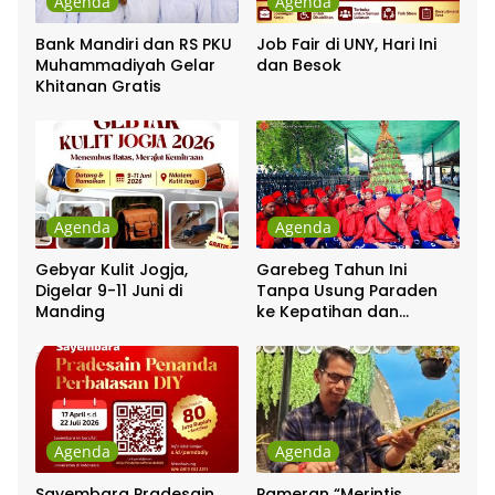
Agenda
Agenda
Bank Mandiri dan RS PKU
Job Fair di UNY, Hari Ini
Muhammadiyah Gelar
dan Besok
Khitanan Gratis
Agenda
Agenda
Gebyar Kulit Jogja,
Garebeg Tahun Ini
Digelar 9-11 Juni di
Tanpa Usung Paraden
Manding
ke Kepatihan dan
Pakualaman
Agenda
Agenda
Sayembara Pradesain
Pameran “Merintis