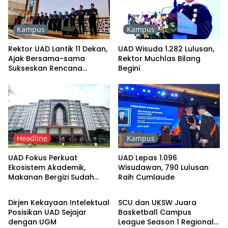
Kampus
Kampus
Rektor UAD Lantik 11 Dekan,
UAD Wisuda 1.282 Lulusan,
Ajak Bersama-sama
Rektor Muchlas Bilang
Sukseskan Rencana
Begini
Strategis Universitas
Headline
Kampus
UAD Fokus Perkuat
UAD Lepas 1.096
Ekosistem Akademik,
Wisudawan, 790 Lulusan
Makanan Bergizi Sudah
Raih Cumlaude
Kronika
Sport
Lama Diatensi
Dirjen Kekayaan Intelektual
SCU dan UKSW Juara
Posisikan UAD Sejajar
Basketball Campus
dengan UGM
League Season 1 Regional