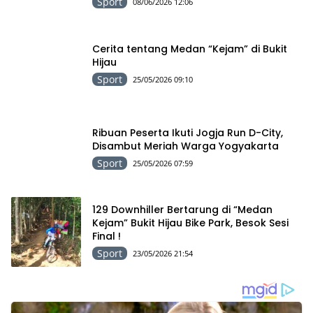
Sport
08/06/2026 12:06
Cerita tentang Medan “Kejam” di Bukit
Hijau
Sport
25/05/2026 09:10
Ribuan Peserta Ikuti Jogja Run D-City,
Disambut Meriah Warga Yogyakarta
Sport
25/05/2026 07:59
129 Downhiller Bertarung di “Medan
Kejam” Bukit Hijau Bike Park, Besok Sesi
Final !
Sport
23/05/2026 21:54