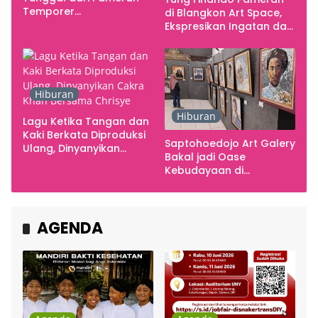
Temporer
di Blangkon Art Space,
Smarabawana
Ekspresikan Ingatan dan
Emosi
Hiburan
Hiburan
Lagu Ketika Tangan dan
Kaki Berkata Diproduksi
Saptohoedojo Art Galery
Ulang, Dinyanyikan
Bakal jadi Oase
Cakra Khan Bersama
Kebudayaan di
Chrisye
Indonesia
AGENDA