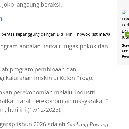
Joko langsung beraksi.
n
entas sepanggung dengan Didi Nini Thowok. (istimewa)
rogram andalan terkait tugas pokok dan
Sa
Pra
Pe
Per
Ber
dalah program pembinaan dan
Jut
i kalurahan miskin di Kulon Progo.
kan perekonomian melalui industri
atkan taraf perekonomian masyarakat,”
, hari ini (17/12/2025).
igarap tahun 2026 adalah
.
Sambang Rowang