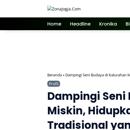
Langsung
ke
konten
Home
Headline
Kronika
B
Beranda
»
Dampingi Seni Budaya di Kalurahan M
Profil
Dampingi Seni 
Miskin, Hidupk
Tradisional ya