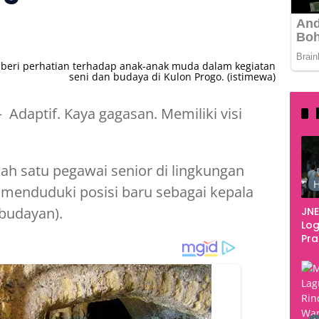
266
eri perhatian terhadap anak-anak muda dalam kegiatan
seni dan budaya di Kulon Progo. (istimewa)
– Adaptif. Kaya gagasan. Memiliki visi
lah satu pegawai senior di lingkungan
H
 menduduki posisi baru sebagai kepala
budayan).
JNE
Log
Pr
Fes
Tan
Pe
Ke