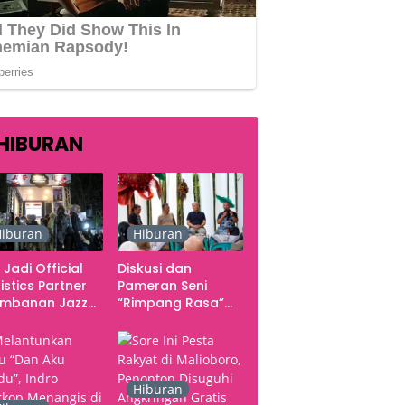
HIBURAN
iburan
Hiburan
 Jadi Official
Diskusi dan
istics Partner
Pameran Seni
ambanan Jazz
“Rimpang Rasa”
tival 2026,
dari Kekecewaan
gani Seluruh
sampai Kritik
rgerakan
terhadap
butuhan Konser
Yogyakarta
sebagai Pusat
Hiburan