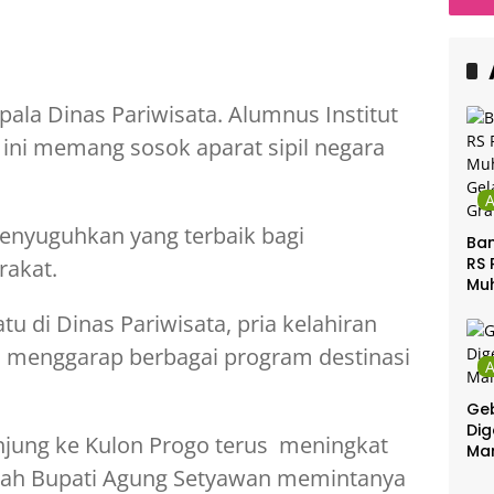
Ula
Ca
Ber
ala Dinas Pariwisata. Alumnus Institut
a ini memang sosok aparat sipil negara
enyuguhkan yang terbaik bagi
Ban
RS 
rakat.
Mu
Gel
u di Dinas Pariwisata, pria kelahiran
Gra
ses menggarap berbagai program destinasi
Geb
Dig
njung ke Kulon Progo terus meningkat
Ma
telah Bupati Agung Setyawan memintanya