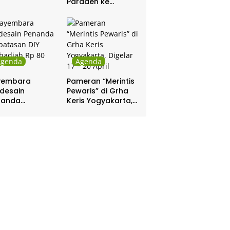
Paraden ke
Kepatihan dan
Pakualaman
Agenda
Agenda
yembara
Pameran “Merintis
desain
Pewaris” di Grha
nanda
Keris Yogyakarta,
batasan DIY
Digelar 17 – 20
hadiah Rp 80
April
a