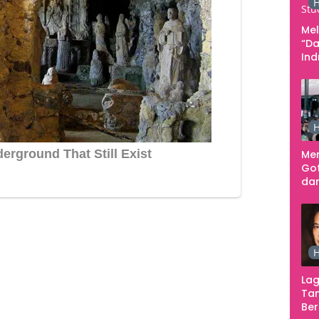
H
Me
“Da
In
Men
H
Me
Go
dar
Te
Sm
H
Lag
Tan
Ber