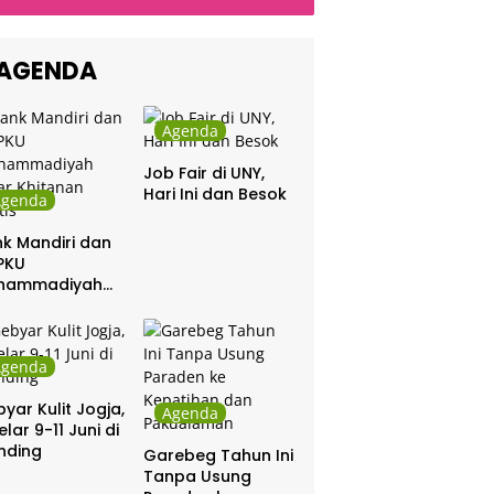
ng, Dinyanyikan
di Indonesia
kra Khan
sama Chrisye
AGENDA
Agenda
Job Fair di UNY,
Hari Ini dan Besok
Agenda
k Mandiri dan
PKU
hammadiyah
ar Khitanan
tis
Agenda
yar Kulit Jogja,
Agenda
elar 9-11 Juni di
nding
Garebeg Tahun Ini
Tanpa Usung