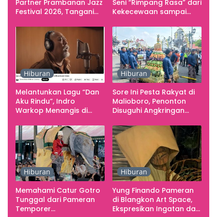
Partner Prambanan Jazz
Seni “Rimpang Rasa” dari
Festival 2026, Tangani
Kekecewaan sampai
Seluruh Pergerakan
Kritik terhadap
Kebutuhan Konser
Yogyakarta sebagai
Pusat Pergerakan Seni
Rupa Indonesia
Hiburan
Hiburan
Melantunkan Lagu “Dan
Sore Ini Pesta Rakyat di
Aku Rindu”, Indro
Malioboro, Penonton
Warkop Menangis di
Disuguhi Angkringan
Studio
Gratis
Hiburan
Hiburan
Memahami Catur Gotro
Yung Finando Pameran
Tunggal dari Pameran
di Blangkon Art Space,
Temporer
Ekspresikan Ingatan dan