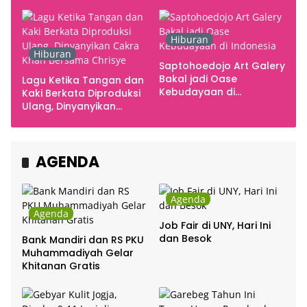
Smarabawana
Emosi
Hiburan
Hiburan
Saptohoedojo Art Galery
Bakal jadi Oase
Lagu Ketika Tangan dan
Kebudayaan di
Kaki Berkata Diproduksi
Indonesia
Ulang, Dinyanyikan
Cakra Khan Bersama
Chrisye
AGENDA
Agenda
Agenda
Job Fair di UNY, Hari Ini
dan Besok
Bank Mandiri dan RS PKU
Muhammadiyah Gelar
Khitanan Gratis