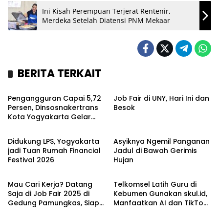
Ini Kisah Perempuan Terjerat Rentenir,
Merdeka Setelah Diatensi PNM Mekaar
BERITA TERKAIT
Headline
Agenda
Pengangguran Capai 5,72
Job Fair di UNY, Hari Ini dan
Persen, Dinsosnakertrans
Besok
Kota Yogyakarta Gelar
Headline
Wisata
Job Fair
Didukung LPS, Yogyakarta
Asyiknya Ngemil Panganan
jadi Tuan Rumah Financial
Jadul di Bawah Gerimis
Festival 2026
Hujan
Kronika
Nasional
Mau Cari Kerja? Datang
Telkomsel Latih Guru di
Saja di Job Fair 2025 di
Kebumen Gunakan skul.id,
Gedung Pamungkas, Siapa
Manfaatkan AI dan TikTok
Tau Nyantol
sebagai Sarana Mengajar