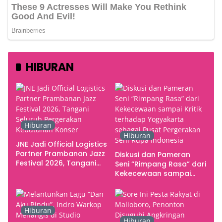
HIBURAN
Hiburan
Hiburan
JNE Jadi Official Logistics
Partner Prambanan Jazz
Diskusi dan Pameran
Festival 2026, Tangani
Seni “Rimpang Rasa” dari
Seluruh Pergerakan
Kekecewaan sampai
Kebutuhan Konser
Kritik terhadap
Yogyakarta sebagai
Pusat Pergerakan Seni
Hiburan
Rupa Indonesia
Hiburan