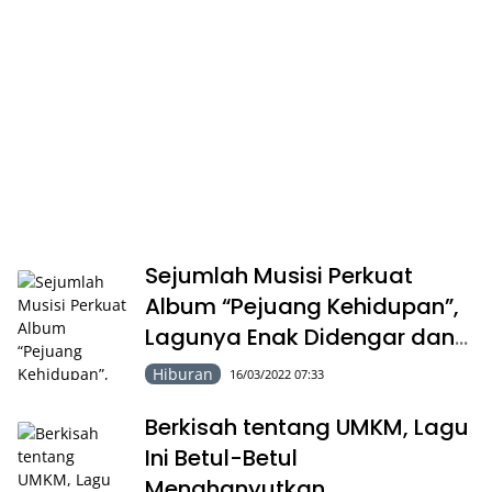
Sejumlah Musisi Perkuat
Album “Pejuang Kehidupan”,
Lagunya Enak Didengar dan
Menginspirasi
Hiburan
16/03/2022 07:33
Berkisah tentang UMKM, Lagu
Ini Betul-Betul
Menghanyutkan