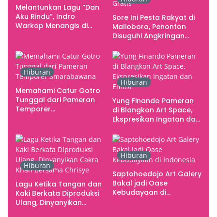
Melantunkan Lagu “Dan
Aku Rindu”, Indro
Sore Ini Pesta Rakyat di
Warkop Menangis di
Malioboro, Penonton
Studio
Disuguhi Angkringan
Gratis
Hiburan
Hiburan
Memahami Catur Gotro
Tunggal dari Pameran
Yung Finando Pameran
Temporer
di Blangkon Art Space,
Smarabawana
Ekspresikan Ingatan dan
Emosi
Hiburan
Hiburan
Saptohoedojo Art Galery
Bakal jadi Oase
Lagu Ketika Tangan dan
Kebudayaan di
Kaki Berkata Diproduksi
Indonesia
Ulang, Dinyanyikan
Cakra Khan Bersama