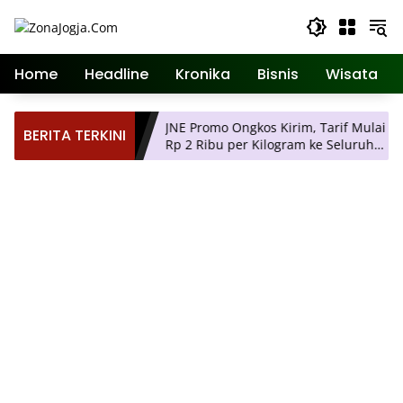
Langsung
ke
konten
Home
Headline
Kronika
Bisnis
Wisata
 Agendanya
JNE Promo Ongkos Kirim, Tarif Mulai
BERITA TERKINI
Rp 2 Ribu per Kilogram ke Seluruh
Pulau Jawa