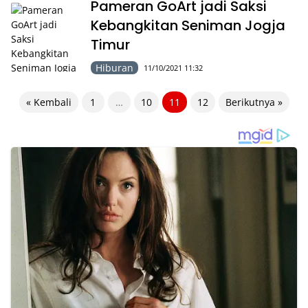
Pameran GoArt jadi Saksi
Kebangkitan Seniman Jogja
Timur
Hiburan
11/10/2021 11:32
Paginasi
« Kembali
1
…
10
11
12
Berikutnya »
pos