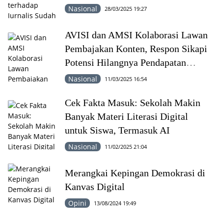
Nasional
28/03/2025 19:27
AVISI dan AMSI Kolaborasi Lawan
Pembajakan Konten, Respon Sikapi
Potensi Hilangnya Pendapatan
Kreator
Nasional
11/03/2025 16:54
Cek Fakta Masuk: Sekolah Makin
Banyak Materi Literasi Digital
untuk Siswa, Termasuk AI
Nasional
11/02/2025 21:04
Merangkai Kepingan Demokrasi di
Kanvas Digital
Opini
13/08/2024 19:49