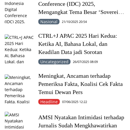
Conference (IDC) 2025,
Mengangkat Tema Besar ‘Sovereign
AI: Menuju Kemandirian Digital”
Nasional
21/10/2025 20:54
CTRL+J APAC 2025 Hari Kedua:
Ketika AI, Bahasa Lokal, dan
Keadilan Data jadi Sorotan
Uncategorized
26/07/2025 08:09
Meningkat, Ancaman terhadap
Pemeriksa Fakta, Koalisi Cek Fakta
Temui Dewan Pers
Headline
07/06/2025 12:22
AMSI Nyatakan Intimidasi terhadap
Jurnalis Sudah Mengkhawatirkan