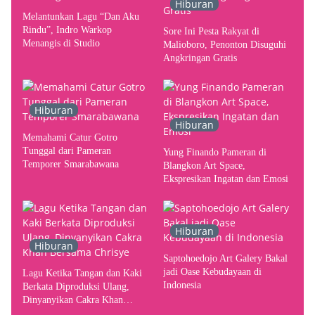
Hiburan
Melantunkan Lagu “Dan Aku
Rindu”, Indro Warkop
Sore Ini Pesta Rakyat di
Menangis di Studio
Malioboro, Penonton Disuguhi
Angkringan Gratis
Hiburan
Hiburan
Memahami Catur Gotro
Tunggal dari Pameran
Yung Finando Pameran di
Temporer Smarabawana
Blangkon Art Space,
Ekspresikan Ingatan dan Emosi
Hiburan
Hiburan
Saptohoedojo Art Galery Bakal
jadi Oase Kebudayaan di
Lagu Ketika Tangan dan Kaki
Indonesia
Berkata Diproduksi Ulang,
Dinyanyikan Cakra Khan
Bersama Chrisye