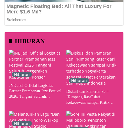
HIBURAN
Hiburan
Hiburan
JNE Jadi Official Logistics
Partner Prambanan Jazz Festival
Diskusi dan Pameran Seni
2026, Tangani Seluruh
“Rimpang Rasa” dari
Pergerakan Kebutuhan Konser
Kekecewaan sampai Kritik
terhadap Yogyakarta sebagai
Pusat Pergerakan Seni Rupa
Indonesia
Hiburan