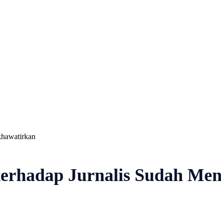
Nasional
Profil
Agenda
khawatirkan
terhadap Jurnalis Sudah Me