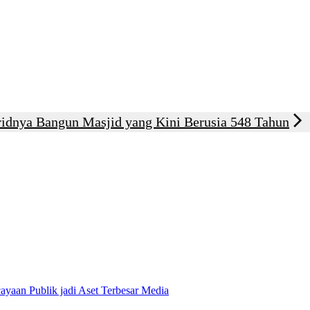
ridnya Bangun Masjid yang Kini Berusia 548 Tahun
ayaan Publik jadi Aset Terbesar Media