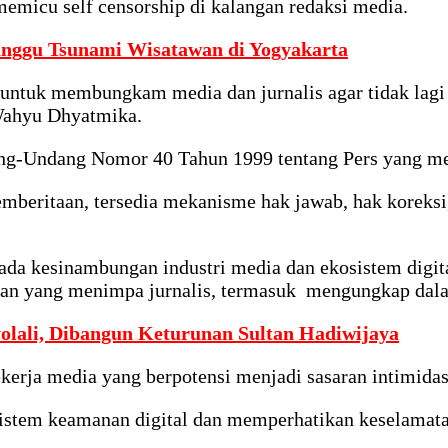
memicu self censorship di kalangan redaksi media.
unggu Tsunami Wisatawan di Yogyakarta
s untuk membungkam media dan jurnalis agar tidak lag
 Wahyu Dhyatmika.
ang-Undang Nomor 40 Tahun 1999 tentang Pers yang m
mberitaan, tersedia mekanisme hak jawab, hak koreksi,
ada kesinambungan industri media dan ekosistem digi
asan yang menimpa jurnalis, termasuk mengungkap dal
yolali, Dibangun Keturunan Sultan Hadiwijaya
erja media yang berpotensi menjadi sasaran intimidas
tem keamanan digital dan memperhatikan keselamatan 