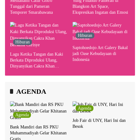
Memahami Catur Gotro
Yung Finando Pameran di
Tunggal dari Pameran
Blangkon Art Space,
Temporer Smarabawana
Ekspresikan Ingatan dan Emosi
Hiburan
Hiburan
Saptohoedojo Art Galery Bakal
jadi Oase Kebudayaan di
Lagu Ketika Tangan dan Kaki
Indonesia
Berkata Diproduksi Ulang,
Dinyanyikan Cakra Khan
Bersama Chrisye
AGENDA
Agenda
Agenda
Job Fair di UNY, Hari Ini dan
Besok
Bank Mandiri dan RS PKU
Muhammadiyah Gelar Khitanan
Gratis