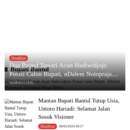
Headline
Dua Parpol Tawari Acun Hadiwidjojo
Bupati Bantul
Posisi Calon Bupati, nDalem Notoprajan
Didatangi Warga Bantul
16/08/2024 15:01
Mantan Bupati Bantul Tutup Usia,
Untoro Hariadi: Selamat Jalan
Sosok Visioner
Headline
06/05/2024 09:17