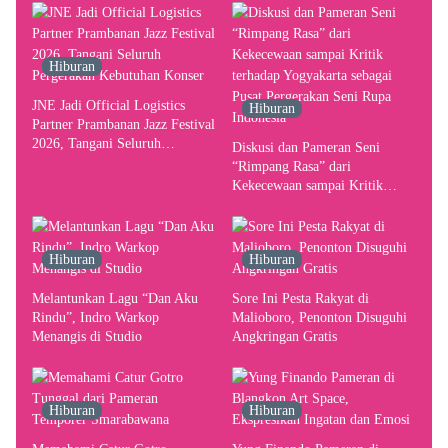
Hiburan
JNE Jadi Official Logistics
Hiburan
Partner Prambanan Jazz Festival
2026, Tangani Seluruh
Diskusi dan Pameran Seni
Pergerakan Kebutuhan Konser
“Rimpang Rasa” dari
Kekecewaan sampai Kritik
terhadap Yogyakarta sebagai
Pusat Pergerakan Seni Rupa
Indonesia
Hiburan
Hiburan
Melantunkan Lagu “Dan Aku
Sore Ini Pesta Rakyat di
Rindu”, Indro Warkop
Malioboro, Penonton Disuguhi
Menangis di Studio
Angkringan Gratis
Hiburan
Hiburan