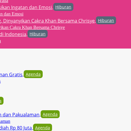
wana
Hiburan
an dan Emosi
Hiburan
yikan Cakra Khan Bersama Chrisye
Hiburan
a
Agenda
s
a
Agenda
laman
Agenda