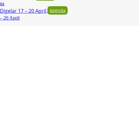
uta
Agenda
– 20 April