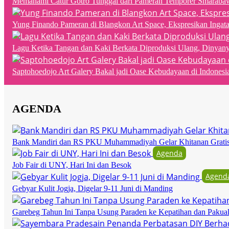
Memahami Catur Gotro Tunggal dari Pameran Temporer Smaraba
Yung Finando Pameran di Blangkon Art Space, Ekspresikan Ingat
Lagu Ketika Tangan dan Kaki Berkata Diproduksi Ulang, Dinyan
Saptohoedojo Art Galery Bakal jadi Oase Kebudayaan di Indonesi
AGENDA
Bank Mandiri dan RS PKU Muhammadiyah Gelar Khitanan Grati
Agenda
Job Fair di UNY, Hari Ini dan Besok
Agend
Gebyar Kulit Jogja, Digelar 9-11 Juni di Manding
Garebeg Tahun Ini Tanpa Usung Paraden ke Kepatihan dan Pakua