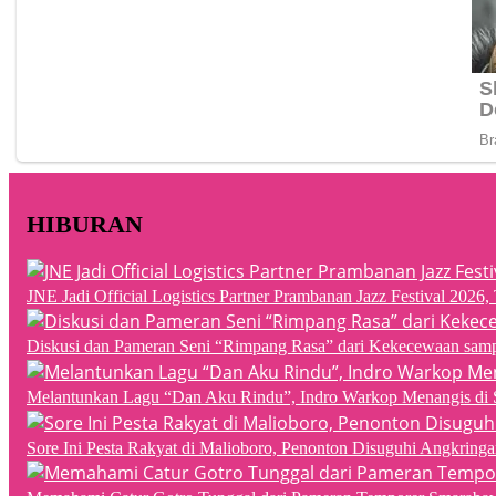
HIBURAN
JNE Jadi Official Logistics Partner Prambanan Jazz Festival 202
Diskusi dan Pameran Seni “Rimpang Rasa” dari Kekecewaan sampai
Melantunkan Lagu “Dan Aku Rindu”, Indro Warkop Menangis di 
Sore Ini Pesta Rakyat di Malioboro, Penonton Disuguhi Angkringa