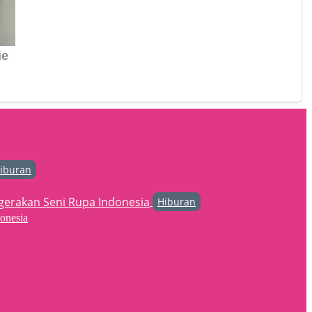
iburan
Hiburan
onesia