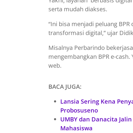
Yakni, layanan berbasis digital
serta mudah diakses.
“Ini bisa menjadi peluang BP
transformasi digital,” ujar Didik
Misalnya Perbarindo bekerjas
mengembangkan BPR e-cash. Ya
web.
BACA JUGA:
Lansia Sering Kena Penya
Probosuseno
UMBY dan Danacita Jalin
Mahasiswa