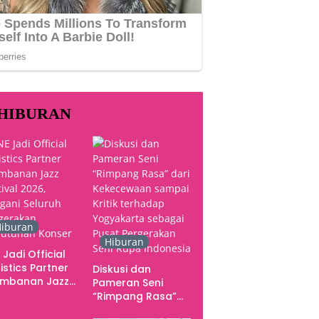
HIBURAN
iburan
Hiburan
 Jadi Official
istics Partner
Diskusi dan
ambanan Jazz
Pameran Seni
tival 2026,
“Rimpang Rasa”
gani Seluruh
dari Kekecewaan