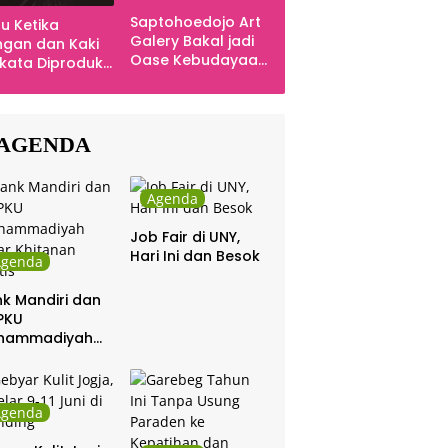
Saptohoedojo Art
u Ketika
Galery Bakal jadi
gan dan Kaki
Oase Kebudayaan
kata Diproduksi
di Indonesia
ng, Dinyanyikan
kra Khan
sama Chrisye
AGENDA
Agenda
Job Fair di UNY,
Hari Ini dan Besok
Agenda
k Mandiri dan
PKU
hammadiyah
ar Khitanan
tis
Agenda