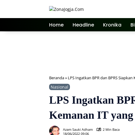
Langsung
ke
konten
Home
Headline
Kronika
B
Beranda
»
LPS Ingatkan BPR dan BPRS Siapkan 
Nasional
LPS Ingatkan BP
Kemanan IT yang
Azam Sauki Adham
2 Min Baca
18/06/2022 09:06