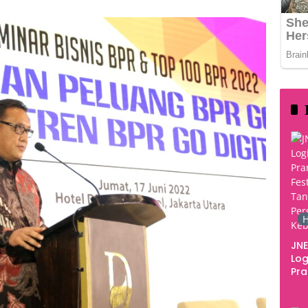
H
JNE
Log
Pr
Fes
Tan