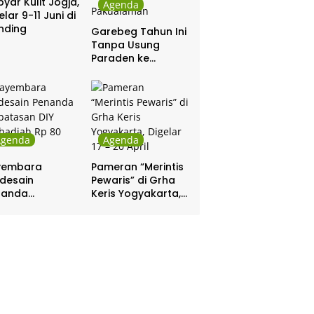
yar Kulit Jogja,
Agenda
elar 9-11 Juni di
nding
Garebeg Tahun Ini
Tanpa Usung
Paraden ke
Kepatihan dan
Pakualaman
Agenda
Agenda
yembara
Pameran “Merintis
desain
Pewaris” di Grha
nanda
Keris Yogyakarta,
batasan DIY
Digelar 17 – 20
hadiah Rp 80
April
a