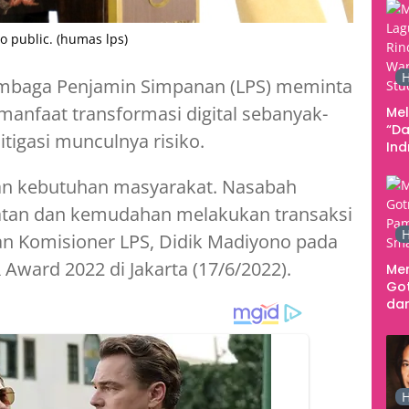
Pe
Ke
 public. (humas lps)
H
mbaga Penjamin Simpanan (LPS) meminta
anfaat transformasi digital sebanyak-
Me
“Da
igasi munculnya risiko.
In
Men
gan kebutuhan masyarakat. Nasabah
tan dan kemudahan melakukan transaksi
H
n Komisioner LPS, Didik Madiyono pada
Award 2022 di Jakarta (17/6/2022).
Me
Go
dar
Te
Sm
H