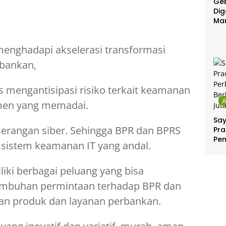
Geb
Dig
Ma
menghadapi akselerasi transformasi
rbankan,
s mengantisipasi risiko terkait keamanan
men yang memadai.
Sa
serangan siber. Sehingga BPR dan BPRS
Pra
Pe
sistem keamanan IT yang andal.
Per
Ber
Jut
iki berbagai peluang yang bisa
rtumbuhan permintaan terhadap BPR dan
n produk dan layanan perbankan.