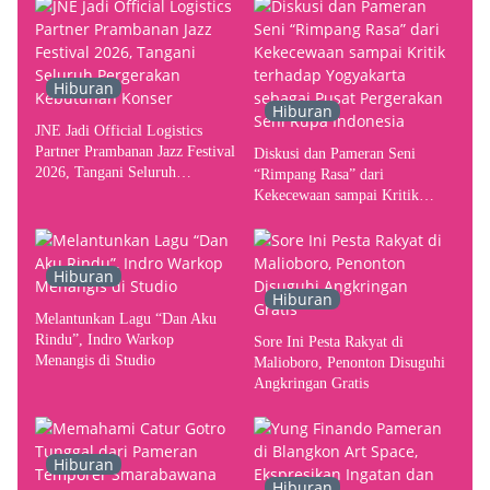
Hiburan
Hiburan
JNE Jadi Official Logistics
Partner Prambanan Jazz Festival
Diskusi dan Pameran Seni
2026, Tangani Seluruh
“Rimpang Rasa” dari
Pergerakan Kebutuhan Konser
Kekecewaan sampai Kritik
terhadap Yogyakarta sebagai
Pusat Pergerakan Seni Rupa
Indonesia
Hiburan
Hiburan
Melantunkan Lagu “Dan Aku
Rindu”, Indro Warkop
Sore Ini Pesta Rakyat di
Menangis di Studio
Malioboro, Penonton Disuguhi
Angkringan Gratis
Hiburan
Hiburan