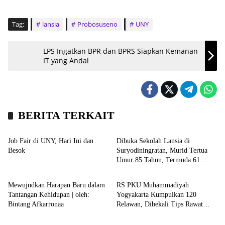
Tag:
lansia
Probosuseno
UNY
LPS Ingatkan BPR dan BPRS Siapkan Kemanan
IT yang Andal
BERITA TERKAIT
Agenda
Headline
Job Fair di UNY, Hari Ini dan
Dibuka Sekolah Lansia di
Besok
Suryodiningratan, Murid Tertua
Umur 85 Tahun, Termuda 61
Opini
Kesehatan
Tahun
Mewujudkan Harapan Baru dalam
RS PKU Muhammadiyah
Tantangan Kehidupan | oleh:
Yogyakarta Kumpulkan 120
Bintang Afkarronaa
Relawan, Dibekali Tips Rawat
Opini
Kronika
Lansia