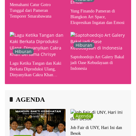
Memahami Catur Gotro
Tunggal dari Pameran
Yung Finando Pameran di
Temporer Smarabawana
Blangkon Art Space,
Ekspresikan Ingatan dan Emosi
Hiburan
Hiburan
Saptohoedojo Art Galery Bakal
jadi Oase Kebudayaan di
Lagu Ketika Tangan dan Kaki
Indonesia
Berkata Diproduksi Ulang,
Dinyanyikan Cakra Khan
Bersama Chrisye
AGENDA
Agenda
Job Fair di UNY, Hari Ini dan
Besok