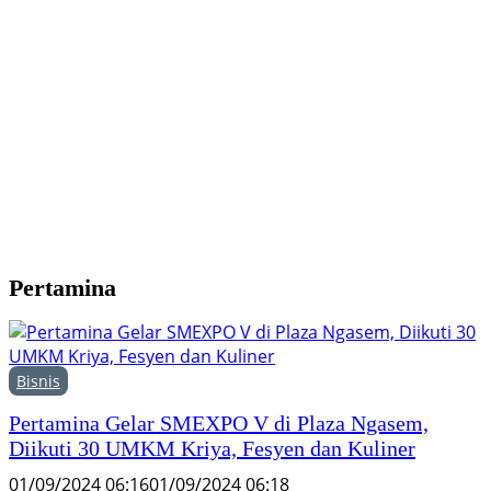
Y
M
H
F
Pertamina
Bisnis
Pertamina Gelar SMEXPO V di Plaza Ngasem,
Diikuti 30 UMKM Kriya, Fesyen dan Kuliner
01/09/2024 06:16
01/09/2024 06:18