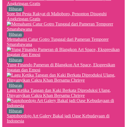
Hiburan
Sore Ini Pesta Rakyat di Malioboro, Penonton Disuguhi
Angkringan Gratis
Hiburan
Memahami Catur Gotro Tunggal dari Pameran Temporer
Smarabawana
Hiburan
Yung Finando Pameran di Blangkon Art Space, Ekspresikan
Ingatan dan Emosi
Hiburan
Lagu Ketika Tangan dan Kaki Berkata Diproduksi Ulang,
Dinyanyikan Cakra Khan Bersama Chrisye
Hiburan
Saptohoedojo Art Galery Bakal jadi Oase Kebudayaan di
Indonesia