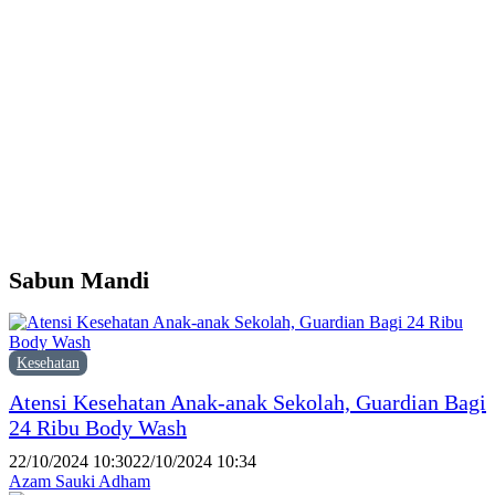
d
Y
M
H
P
F
P
Sabun Mandi
Kesehatan
Atensi Kesehatan Anak-anak Sekolah, Guardian Bagi
24 Ribu Body Wash
22/10/2024 10:30
22/10/2024 10:34
Azam Sauki Adham