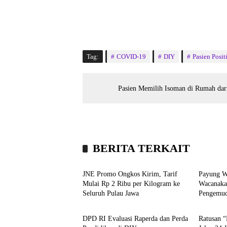
Tag:
COVID-19
DIY
Pasien Positi
Pasien Memilih Isoman di Rumah dari
BERITA TERKAIT
Bisnis
Headli
JNE Promo Ongkos Kirim, Tarif
Payung W
Mulai Rp 2 Ribu per Kilogram ke
Wacanaka
Seluruh Pulau Jawa
Pengemud
Headline
Kroni
DPD RI Evaluasi Raperda dan Perda
Ratusan “