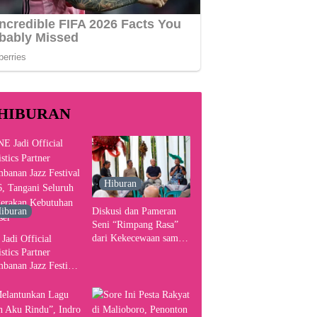
HIBURAN
Hiburan
iburan
Diskusi dan Pameran
Seni “Rimpang Rasa”
dari Kekecewaan sampai
Jadi Official
Kritik terhadap
stics Partner
Yogyakarta sebagai
banan Jazz Festival
Pusat Pergerakan Seni
, Tangani Seluruh
Rupa Indonesia
gerakan Kebutuhan
ser