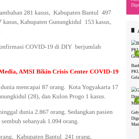
Dipr
Din
ambahan 281 kasus, Kabupaten Bantul 497
Kha
7 kasus, Kabupaten Gunungkidul 153 kasus,
.
erkonfirmasi COVID-19 di DIY berjumlah
A
Ban
 Media, AMSI Bikin Crisis Center COVID-19
PKU
Gela
dunia mencapai 87 orang. Kota Yogyakarta 17
unungkidul (28), dan Kulon Progo 1 kasus.
A
ninggal dunia 2.867 orang. Sedangkan pasien
Geby
Dige
 sembuh sebanyak 1.094 orang.
Man
orang, Kabupaten Bantul 241 orang,