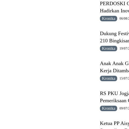
PERDOSKI Gel
Hadirkan Inov
Kronika
06/08/
Dukung Festi
210 Bingkisa
Kronika
19/07/
Anak Anak Ge
Kerja Ditamba
Kronika
15/07/
RS PKU Jogja
Pemeriksaan 
Kronika
09/07/
Ketua PP Ais