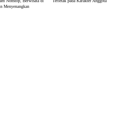
Jam Nonstop, Berwisata di
Terletak pada Karakter Anggota
n Menyenangkan