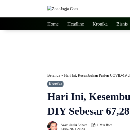
Langsung
ke
konten
Home
Headline
Kronika
Bisnis
Beranda
»
Hari Ini, Kesembuhan Pasien COVID-19 di
Kronika
Hari Ini, Kesemb
DIY Sebesar 67,28
Azam Sauki Adham
1 Min Baca
24/07/2021 20:34