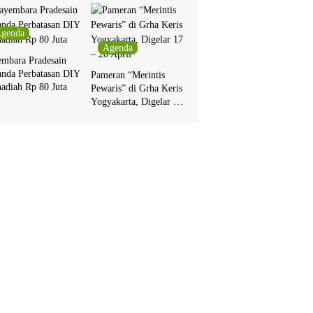
genda
Agenda
embara Pradesain
anda Perbatasan DIY
Pameran “Merintis
adiah Rp 80 Juta
Pewaris” di Grha Keris
Yogyakarta, Digelar 17
– 20 April