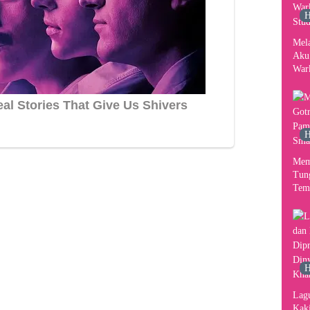
H
Mel
Aku
War
Stud
H
Mem
Tun
Tem
H
Lag
Kaki