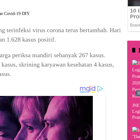
n Covid-19 DIY.
 terinfeksi virus corona terus bertambah. Hari
n 1.628 kasus positif.
arga periksa mandiri sebanyak 267 kasus.
 kasus, skrining karyawan kesehatan 4 kasus,
asus.
H
JNE 
Logi
Pram
2026
Per
Kon