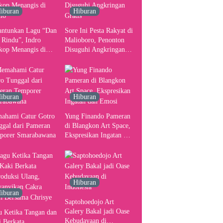
iburan
Hiburan
antunkan Lagu “Dan
Sore Ini Pesta Rakyat di
 Rindu”, Indro
Malioboro, Penonton
kop Menangis di
Disuguhi Angkringan
io
Gratis
iburan
Hiburan
ahami Catur Gotro
Yung Finando Pameran
ggal dari Pameran
di Blangkon Art Space,
porer Smarabawana
Ekspresikan Ingatan dan
Emosi
Hiburan
iburan
Saptohoedojo Art
Galery Bakal jadi Oase
u Ketika Tangan dan
Kebudayaan di
 Berkata