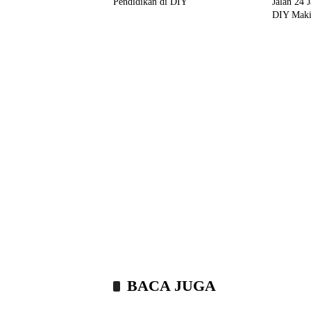
Pendidikan di DIY
Jalan 24 
DIY Maki
BACA JUGA