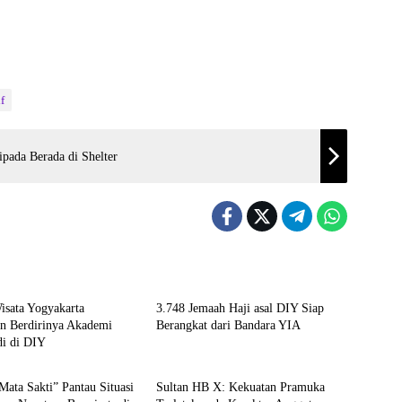
f
pada Berada di Shelter
ne
Kronika
isata Yogyakarta
3.748 Jemaah Haji asal DIY Siap
n Berdirinya Akademi
Berangkat dari Bandara YIA
i di DIY
ka
Kronika
Mata Sakti” Pantau Situasi
Sultan HB X: Kekuatan Pramuka