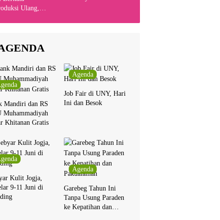
Indonesia
oduksi Ulang,
yanyikan Cakra
n Bersama Chrisye
AGENDA
Agenda
genda
Job Fair di UNY, Hari
Ini dan Besok
k Mandiri dan RS
 Muhammadiyah
r Khitanan Gratis
genda
Agenda
ar Kulit Jogja,
lar 9-11 Juni di
Garebeg Tahun Ini
ding
Tanpa Usung Paraden
ke Kepatihan dan
Pakualaman