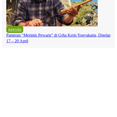
Agenda
Pameran “Merintis Pewaris” di Grha Keris Yogyakarta, Digelar
17 – 20 April