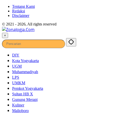
Tentang Kami
Redaksi
Disclaimer
© 2021 - 2026, All rights reserved
×
DIY
Kota Yogyakarta
UGM
Muhammadiyah
LPS
UMKM
Pemkot Yogyakarta
Sultan HB X
Gunung Merapi
Kuliner
Malioboro