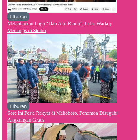
Hiburan
Melantunkan Lagu “Dan Aku Rindu”, Indro Warkop
Menangis di Studio
Hiburan
Sore Ini Pesta Rakyat di Malioboro, Penonton Disuguhi
Angkringan Gratis