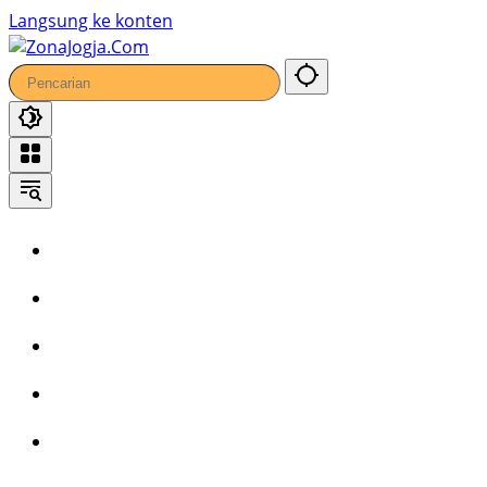
35
Langsung ke konten
Home
Headline
Kronika
Bisnis
Wisata