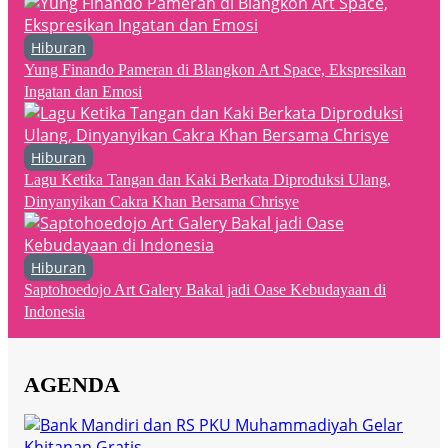
Hiburan
Yung Finando Pameran di Blangkon Art Space, Ekspresikan
Ingatan dan Emosi
Hiburan
Lagu Ketika Tangan dan Kaki Berkata Diproduksi Ulang,
Dinyanyikan Cakra Khan Bersama Chrisye
Hiburan
Saptohoedojo Art Galery Bakal jadi Oase Kebudayaan di
Indonesia
AGENDA