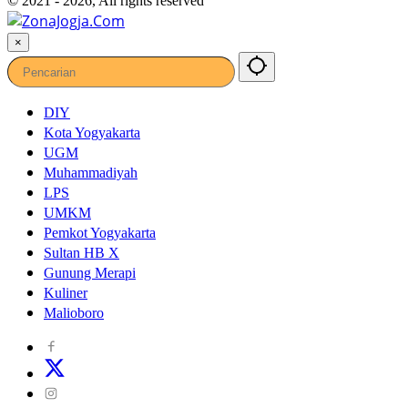
© 2021 - 2026, All rights reserved
×
DIY
Kota Yogyakarta
UGM
Muhammadiyah
LPS
UMKM
Pemkot Yogyakarta
Sultan HB X
Gunung Merapi
Kuliner
Malioboro