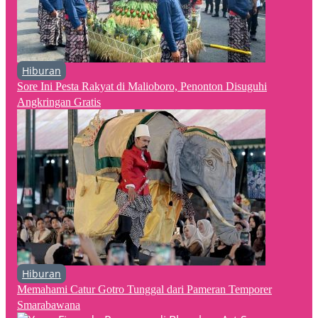
Hiburan
Sore Ini Pesta Rakyat di Malioboro, Penonton Disuguhi
Angkringan Gratis
Hiburan
Memahami Catur Gotro Tunggal dari Pameran Temporer
Smarabawana