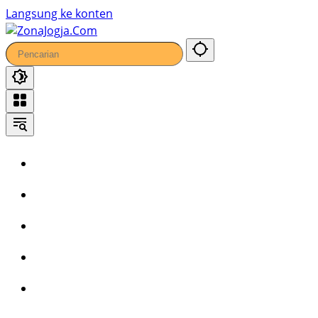
46
Langsung ke konten
Home
Headline
Kronika
Bisnis
Wisata