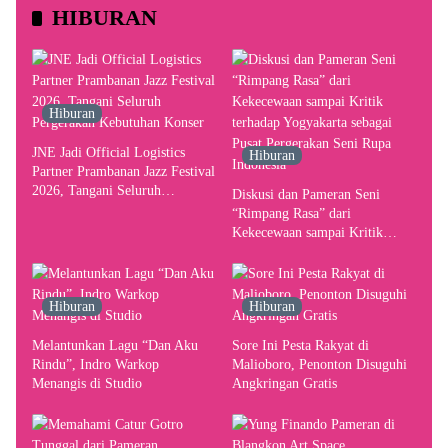
HIBURAN
Hiburan
JNE Jadi Official Logistics
Hiburan
Partner Prambanan Jazz Festival
2026, Tangani Seluruh
Diskusi dan Pameran Seni
Pergerakan Kebutuhan Konser
“Rimpang Rasa” dari
Kekecewaan sampai Kritik
terhadap Yogyakarta sebagai
Pusat Pergerakan Seni Rupa
Indonesia
Hiburan
Hiburan
Melantunkan Lagu “Dan Aku
Sore Ini Pesta Rakyat di
Rindu”, Indro Warkop
Malioboro, Penonton Disuguhi
Menangis di Studio
Angkringan Gratis