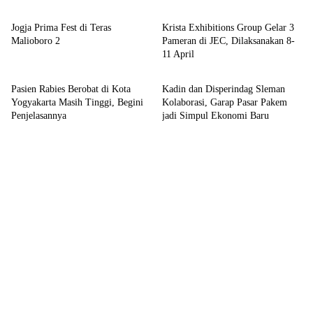
Agenda
Wisata
Global
Jogja Prima Fest di Teras
Krista Exhibitions Group Gelar 3
Malioboro 2
Pameran di JEC, Dilaksanakan 8-
11 April
Headline
Bisnis
Pasien Rabies Berobat di Kota
Kadin dan Disperindag Sleman
Yogyakarta Masih Tinggi, Begini
Kolaborasi, Garap Pasar Pakem
Penjelasannya
jadi Simpul Ekonomi Baru