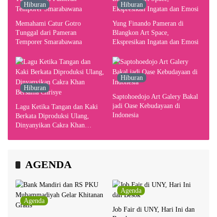
Hiburan
Hiburan
Memahami Catur Gotro
Yung Finando Pameran di
Tunggal dari Pameran
Blangkon Art Space,
Temporer Smarabawana
Ekspresikan Ingatan dan Emosi
Hiburan
Hiburan
Saptohoedojo Art Galery Bakal
jadi Oase Kebudayaan di
Lagu Ketika Tangan dan Kaki
Indonesia
Berkata Diproduksi Ulang,
Dinyanyikan Cakra Khan
Bersama Chrisye
AGENDA
Agenda
Agenda
Job Fair di UNY, Hari Ini dan