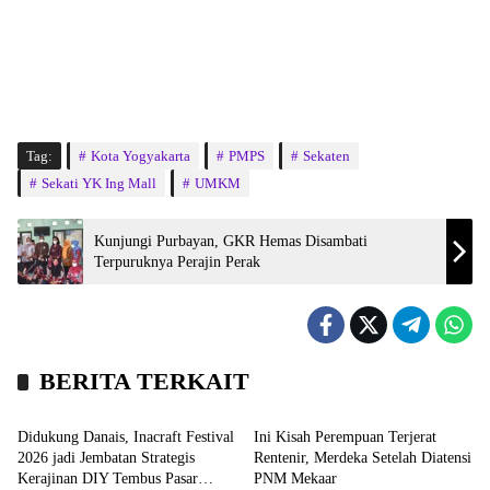
Tag:
Kota Yogyakarta
PMPS
Sekaten
Sekati YK Ing Mall
UMKM
Kunjungi Purbayan, GKR Hemas Disambati
Terpuruknya Perajin Perak
BERITA TERKAIT
Headline
Bisnis
Didukung Danais, Inacraft Festival
Ini Kisah Perempuan Terjerat
2026 jadi Jembatan Strategis
Rentenir, Merdeka Setelah Diatensi
Kerajinan DIY Tembus Pasar
PNM Mekaar