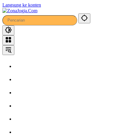
36
Langsung ke konten
Home
Headline
Kronika
Bisnis
Wisata
Hiburan