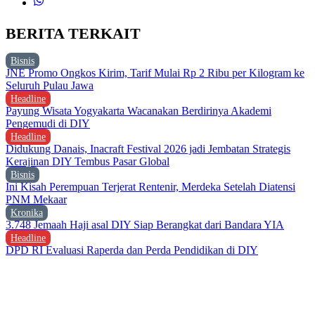
BERITA TERKAIT
Bisnis
JNE Promo Ongkos Kirim, Tarif Mulai Rp 2 Ribu per Kilogram ke
Seluruh Pulau Jawa
Headline
Payung Wisata Yogyakarta Wacanakan Berdirinya Akademi
Pengemudi di DIY
Headline
Didukung Danais, Inacraft Festival 2026 jadi Jembatan Strategis
Kerajinan DIY Tembus Pasar Global
Bisnis
Ini Kisah Perempuan Terjerat Rentenir, Merdeka Setelah Diatensi
PNM Mekaar
Kronika
3.748 Jemaah Haji asal DIY Siap Berangkat dari Bandara YIA
Headline
DPD RI Evaluasi Raperda dan Perda Pendidikan di DIY