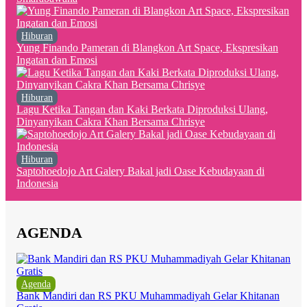
Hiburan
Yung Finando Pameran di Blangkon Art Space, Ekspresikan
Ingatan dan Emosi
Hiburan
Lagu Ketika Tangan dan Kaki Berkata Diproduksi Ulang,
Dinyanyikan Cakra Khan Bersama Chrisye
Hiburan
Saptohoedojo Art Galery Bakal jadi Oase Kebudayaan di
Indonesia
AGENDA
Agenda
Bank Mandiri dan RS PKU Muhammadiyah Gelar Khitanan