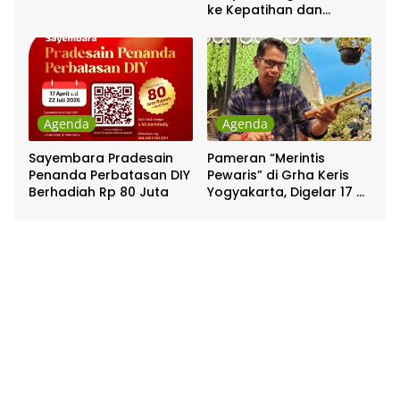
ke Kepatihan dan
Pakualaman
Agenda
Agenda
Sayembara Pradesain
Pameran “Merintis
Penanda Perbatasan DIY
Pewaris” di Grha Keris
Berhadiah Rp 80 Juta
Yogyakarta, Digelar 17 –
20 April