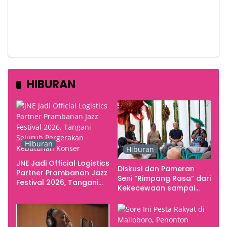
HIBURAN
Hiburan
Hiburan
JNE Jadi Official Logistics
Diskusi dan Pameran
Partner Prambanan Jazz
Seni “Rimpang Rasa” dari
Festival 2026, Tangani
Kekecewaan sampai
Seluruh Pergerakan
Kritik terhadap
Kebutuhan Konser
Yogyakarta sebagai
Pusat Pergerakan Seni
Rupa Indonesia