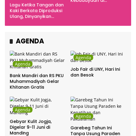
Kebudayaan di
Lagu Ketika Tangan dan
Indonesia
Kaki Berkata Diproduksi
Ulang, Dinyanyikan
Cakra Khan Bersama
Chrisye
AGENDA
Agenda
Agenda
Job Fair di UNY, Hari Ini
dan Besok
Bank Mandiri dan RS PKU
Muhammadiyah Gelar
Khitanan Gratis
Agenda
Agenda
Gebyar Kulit Jogja,
Digelar 9-11 Juni di
Garebeg Tahun Ini
Manding
Tanpa Usung Paraden