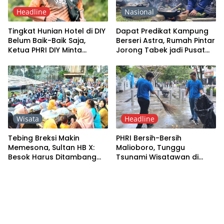
Headline
Nasional
Tingkat Hunian Hotel di DIY
Dapat Predikat Kampung
Belum Baik-Baik Saja,
Berseri Astra, Rumah Pintar
Ketua PHRI DIY Minta
Jorong Tabek jadi Pusat
Pemda Rajin Bikin Event
Laboratorium Ekonomi
Sirkular
Wisata
Headline
Tebing Breksi Makin
PHRI Bersih-Bersih
Memesona, Sultan HB X:
Malioboro, Tunggu
Besok Harus Ditambang
Tsunami Wisatawan di
Nilainya
Yogyakarta