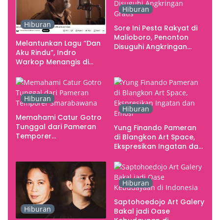
Hiburan
Hiburan
Sore Ini Pesta Rakyat di
Malioboro, Penonton
Melantunkan Lagu “Dan
Disuguhi Angkringan
Aku Rindu”, Indro
Gratis
Warkop Menangis di
Studio
Hiburan
Hiburan
Memahami Catur Gotro
Tunggal dari Pameran
Yung Finando Pameran
Temporer
di Blangkon Art Space,
Smarabawana
Ekspresikan Ingatan dan
Emosi
Hiburan
Saptohoedojo Art Galery
Hiburan
Bakal jadi Oase