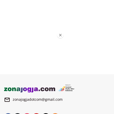
×
zonajogjadotcom@gmail.com