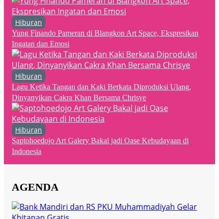
Hiburan
Yung Finando Pameran di Blangkon Art Space, Ekspresikan
Ingatan dan Emosi
Hiburan
Lagu Ketika Tangan dan Kaki Berkata Diproduksi Ulang,
Dinyanyikan Cakra Khan Bersama Chrisye
Hiburan
Saptohoedojo Art Galery Bakal jadi Oase Kebudayaan di
Indonesia
AGENDA