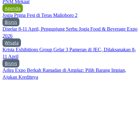
PNM Mekaar
Agenda
Jogja Prima Fest di Teras Malioboro 2
Bisnis
Digelar 8-11 April, Pengunjung Serbu Jogja Food & Beverage Expo
2026
Wisata
Krista Exhibitions Group Gelar 3 Pameran di JEC, Dilaksanakan 8-
11 April
Bisnis
Adira Expo Berkah Ramadan di Amplaz: Pilih Barang Impian,
Ajukan Kreditnya