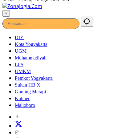
×
DIY
Kota Yogyakarta
UGM
Muhammadiyah
LPS
UMKM
Pemkot Yogyakarta
Sultan HB X
Gunung Merapi
Kuliner
Malioboro