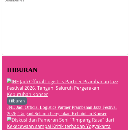
HIBURAN
Hiburan
JNE Jadi Official Logistics Partner Prambanan Jazz Festival
2026, Tangani Seluruh Pergerakan Kebutuhan Konser