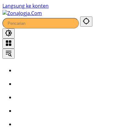
91
Langsung ke konten
Home
Headline
Kronika
Bisnis
Wisata