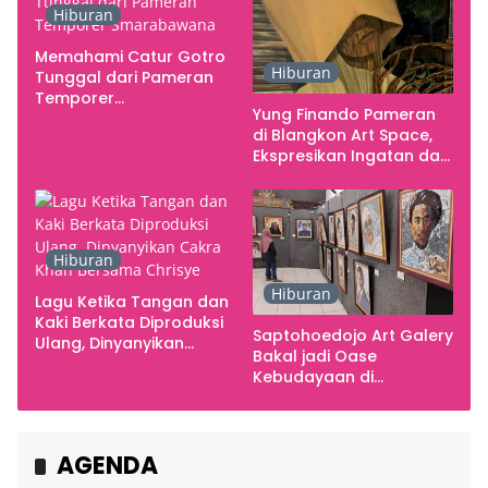
Hiburan
Memahami Catur Gotro
Hiburan
Tunggal dari Pameran
Temporer
Yung Finando Pameran
Smarabawana
di Blangkon Art Space,
Ekspresikan Ingatan dan
Emosi
Hiburan
Hiburan
Lagu Ketika Tangan dan
Kaki Berkata Diproduksi
Saptohoedojo Art Galery
Ulang, Dinyanyikan
Bakal jadi Oase
Cakra Khan Bersama
Kebudayaan di
Chrisye
Indonesia
AGENDA