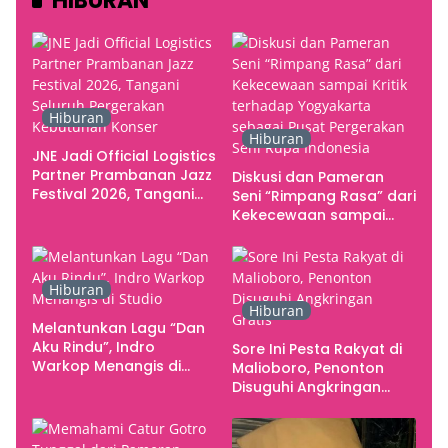
HIBURAN
Hiburan
Hiburan
JNE Jadi Official Logistics
Partner Prambanan Jazz
Diskusi dan Pameran
Festival 2026, Tangani
Seni “Rimpang Rasa” dari
Seluruh Pergerakan
Kekecewaan sampai
Kebutuhan Konser
Kritik terhadap
Yogyakarta sebagai
Pusat Pergerakan Seni
Hiburan
Rupa Indonesia
Hiburan
Melantunkan Lagu “Dan
Aku Rindu”, Indro
Sore Ini Pesta Rakyat di
Warkop Menangis di
Malioboro, Penonton
Studio
Disuguhi Angkringan
Gratis