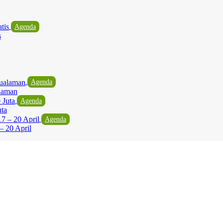
Agenda
s
Agenda
laman
Agenda
uta
Agenda
– 20 April