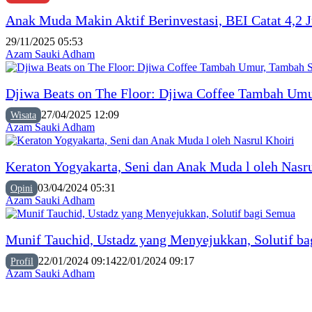
Anak Muda Makin Aktif Berinvestasi, BEI Catat 4,2 J
29/11/2025 05:53
Azam Sauki Adham
Djiwa Beats on The Floor: Djiwa Coffee Tambah Umu
27/04/2025 12:09
Wisata
Azam Sauki Adham
Keraton Yogyakarta, Seni dan Anak Muda l oleh Nasru
03/04/2024 05:31
Opini
Azam Sauki Adham
Munif Tauchid, Ustadz yang Menyejukkan, Solutif b
22/01/2024 09:14
22/01/2024 09:17
Profil
Azam Sauki Adham