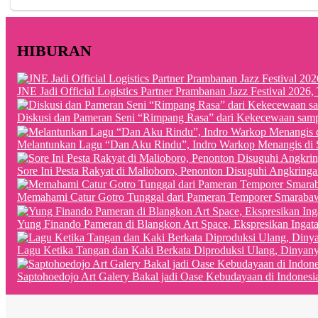
HIBURAN
JNE Jadi Official Logistics Partner Prambanan Jazz Festival 202
Diskusi dan Pameran Seni “Rimpang Rasa” dari Kekecewaan sampai
Melantunkan Lagu “Dan Aku Rindu”, Indro Warkop Menangis di 
Sore Ini Pesta Rakyat di Malioboro, Penonton Disuguhi Angkringa
Memahami Catur Gotro Tunggal dari Pameran Temporer Smaraba
Yung Finando Pameran di Blangkon Art Space, Ekspresikan Ingat
Lagu Ketika Tangan dan Kaki Berkata Diproduksi Ulang, Dinyan
Saptohoedojo Art Galery Bakal jadi Oase Kebudayaan di Indonesi