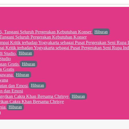
Hiburan
6, Tangani Seluruh Pergerakan Kebutuhan Konser
 Kritik terhadap Yogyakarta sebagai Pusat Pergerakan Seni Rupa Ind
Hiburan
Studio
Hiburan
n Gratis
Hiburan
wana
Hiburan
an dan Emosi
Hiburan
yikan Cakra Khan Bersama Chrisye
Hiburan
a