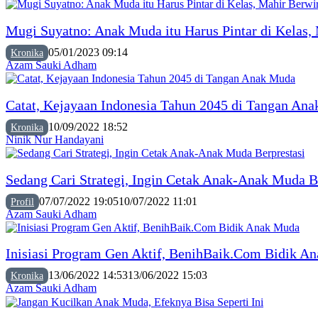
Mugi Suyatno: Anak Muda itu Harus Pintar di Kelas,
05/01/2023 09:14
Kronika
Azam Sauki Adham
Catat, Kejayaan Indonesia Tahun 2045 di Tangan An
10/09/2022 18:52
Kronika
Ninik Nur Handayani
Sedang Cari Strategi, Ingin Cetak Anak-Anak Muda B
07/07/2022 19:05
10/07/2022 11:01
Profil
Azam Sauki Adham
Inisiasi Program Gen Aktif, BenihBaik.Com Bidik A
13/06/2022 14:53
13/06/2022 15:03
Kronika
Azam Sauki Adham