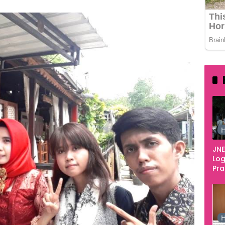
H
JNE
Log
Pr
Fes
Tan
Pe
Ke
H