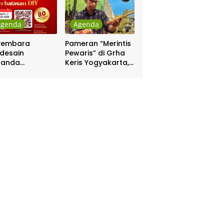
Agenda
Agenda
yembara
Pameran “Merintis
desain
Pewaris” di Grha
nanda
Keris Yogyakarta,
batasan DIY
Digelar 17 – 20
hadiah Rp 80
April
a