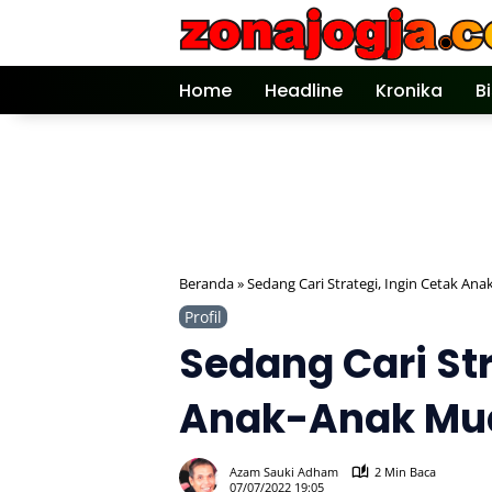
Langsung
ke
konten
Home
Headline
Kronika
B
Beranda
»
Sedang Cari Strategi, Ingin Cetak An
Profil
Sedang Cari Str
Anak-Anak Mud
Azam Sauki Adham
2 Min Baca
07/07/2022 19:05