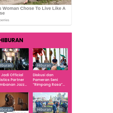
HIBURAN
iburan
Hiburan
 Jadi Official
Diskusi dan
istics Partner
Pameran Seni
ambanan Jazz
“Rimpang Rasa”
tival 2026,
dari Kekecewaan
gani Seluruh
sampai Kritik
rgerakan
terhadap
butuhan Konser
Yogyakarta
sebagai Pusat
iburan
Hiburan