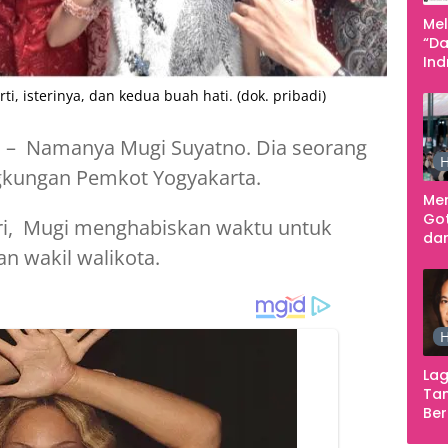
Me
“Da
In
Men
i, isterinya, dan kedua buah hati. (dok. pribadi)
m
– Namanya Mugi Suyatno. Dia seorang
H
ingkungan Pemkot Yogyakarta.
Me
Go
ri, Mugi menghabiskan waktu untuk
dar
n wakil walikota.
Te
Sm
H
Lag
Tan
Ber
Ula