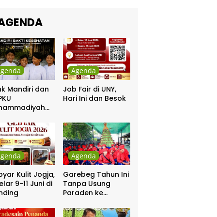
kra Khan
sama Chrisye
AGENDA
Agenda
Agenda
k Mandiri dan
Job Fair di UNY,
PKU
Hari Ini dan Besok
hammadiyah
ar Khitanan
tis
Agenda
Agenda
yar Kulit Jogja,
Garebeg Tahun Ini
elar 9-11 Juni di
Tanpa Usung
nding
Paraden ke
Kepatihan dan
Pakualaman