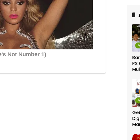
Ca
Ber
Ban
RS 
Mu
Gel
Gra
Geb
Dig
Ma