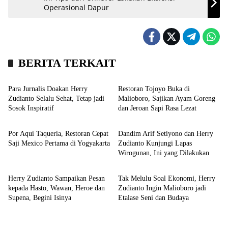
Operasional Dapur
BERITA TERKAIT
Kronika
Wisata
Para Jurnalis Doakan Herry
Restoran Tojoyo Buka di
Zudianto Selalu Sehat, Tetap jadi
Malioboro, Sajikan Ayam Goreng
Sosok Inspiratif
dan Jeroan Sapi Rasa Lezat
Wisata
Kronika
Por Aqui Taqueria, Restoran Cepat
Dandim Arif Setiyono dan Herry
Saji Mexico Pertama di Yogyakarta
Zudianto Kunjungi Lapas
Wirogunan, Ini yang Dilakukan
Kronika
Kronika
Herry Zudianto Sampaikan Pesan
Tak Melulu Soal Ekonomi, Herry
kepada Hasto, Wawan, Heroe dan
Zudianto Ingin Malioboro jadi
Supena, Begini Isinya
Etalase Seni dan Budaya