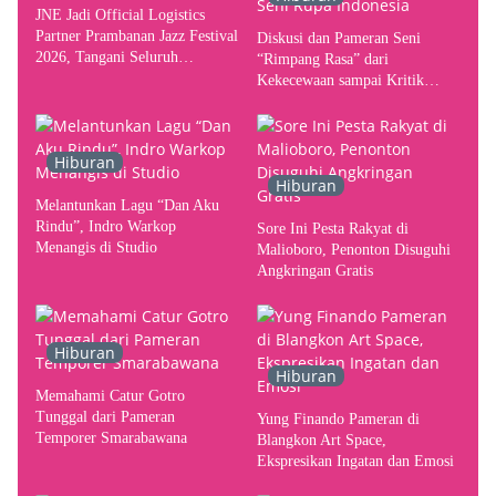
JNE Jadi Official Logistics
Partner Prambanan Jazz Festival
Diskusi dan Pameran Seni
2026, Tangani Seluruh
“Rimpang Rasa” dari
Pergerakan Kebutuhan Konser
Kekecewaan sampai Kritik
terhadap Yogyakarta sebagai
Pusat Pergerakan Seni Rupa
Indonesia
Hiburan
Hiburan
Melantunkan Lagu “Dan Aku
Rindu”, Indro Warkop
Sore Ini Pesta Rakyat di
Menangis di Studio
Malioboro, Penonton Disuguhi
Angkringan Gratis
Hiburan
Hiburan
Memahami Catur Gotro
Tunggal dari Pameran
Yung Finando Pameran di
Temporer Smarabawana
Blangkon Art Space,
Ekspresikan Ingatan dan Emosi