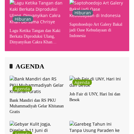
Hiburan
Hiburan
Saptohoedojo Art Galery Bakal
jadi Oase Kebudayaan di
Lagu Ketika Tangan dan Kaki
Indonesia
Berkata Diproduksi Ulang,
Dinyanyikan Cakra Khan
Bersama Chrisye
AGENDA
Agenda
Agenda
Job Fair di UNY, Hari Ini dan
Besok
Bank Mandiri dan RS PKU
Muhammadiyah Gelar Khitanan
Gratis
Agenda