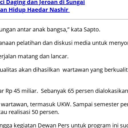
i Daging dan Jeroan di Sungai
anan Hidup Haedar Nashir
ngan antar anak bangsa,” kata Sapto.
anaan pelatihan dan diskusi media untuk menyo
jalan matang dan lancar.
alitas akan dihasilkan wartawan yang berkuali
ar Rp 45 miliar. Sebanyak 65 persen dialokasika
wartawan, termasuk UKW. Sampai semester pertam
au realisasi 50 persen.
ingga kegiatan Dewan Pers untuk program ini su