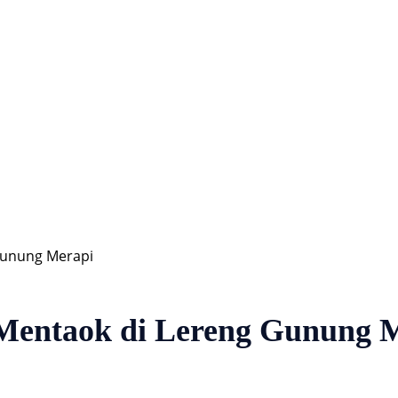
Hiburan
Nasional
Profil
Agenda
unung Merapi
entaok di Lereng Gunung 