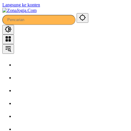
35
Langsung ke konten
Home
Headline
Kronika
Bisnis
Wisata
Hiburan