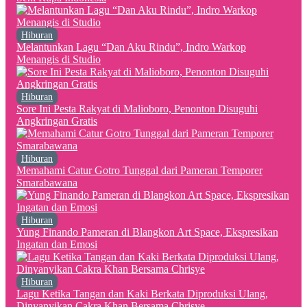
Hiburan
Melantunkan Lagu “Dan Aku Rindu”, Indro Warkop
Menangis di Studio
Hiburan
Sore Ini Pesta Rakyat di Malioboro, Penonton Disuguhi
Angkringan Gratis
Hiburan
Memahami Catur Gotro Tunggal dari Pameran Temporer
Smarabawana
Hiburan
Yung Finando Pameran di Blangkon Art Space, Ekspresikan
Ingatan dan Emosi
Hiburan
Lagu Ketika Tangan dan Kaki Berkata Diproduksi Ulang,
Dinyanyikan Cakra Khan Bersama Chrisye