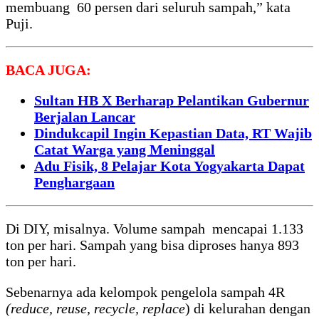
membuang 60 persen dari seluruh sampah,” kata
Puji.
BACA JUGA:
Sultan HB X Berharap Pelantikan Gubernur
Berjalan Lancar
Dindukcapil Ingin Kepastian Data, RT Wajib
Catat Warga yang Meninggal
Adu Fisik, 8 Pelajar Kota Yogyakarta Dapat
Penghargaan
Di DIY, misalnya. Volume sampah mencapai 1.133
ton per hari. Sampah yang bisa diproses hanya 893
ton per hari.
Sebenarnya ada kelompok pengelola sampah 4R
(reduce, reuse, recycle, replace
) di kelurahan dengan