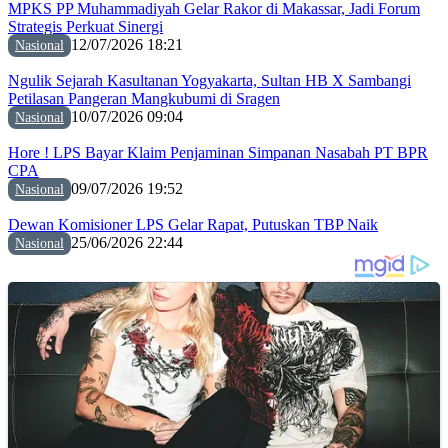
MPKS PP Muhammadiyah Gelar Rakor di Makassar, Jadi Forum
Strategis Perkuat Sinergi
12/07/2026 18:21
Nasional
Ngulik Sejarah Kasultanan Yogyakarta, Sultan HB X Sambangi
Petilasan Pangeran Mangkubumi di Sragen
10/07/2026 09:04
Nasional
Hore ! LPS Bayar Klaim Penjaminan Simpanan Nasabah PT BPR
CPA
09/07/2026 19:52
Nasional
Dewan Komisioner LPS Gelar Rapat, Putuskan TBP Naik
25/06/2026 22:44
Nasional