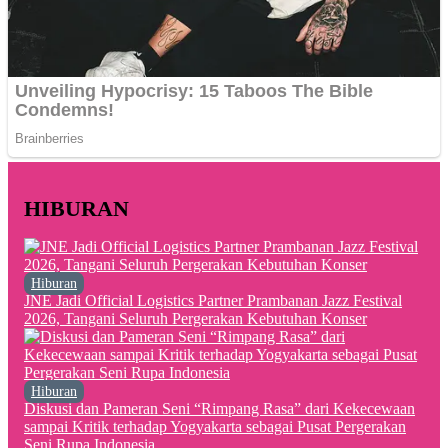
HIBURAN
Hiburan
JNE Jadi Official Logistics Partner Prambanan Jazz Festival
2026, Tangani Seluruh Pergerakan Kebutuhan Konser
Hiburan
Diskusi dan Pameran Seni “Rimpang Rasa” dari Kekecewaan
sampai Kritik terhadap Yogyakarta sebagai Pusat Pergerakan
Seni Rupa Indonesia