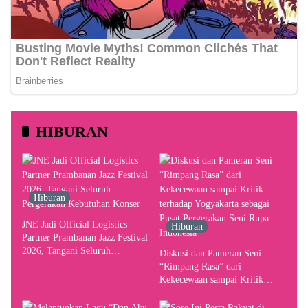
HIBURAN
Hiburan
JNE Jadi Official Logistics
Hiburan
Partner Prambanan Jazz Festival
2026, Tangani Seluruh
Diskusi dan Pameran Seni
Pergerakan Kebutuhan Konser
“Rimpang Rasa” dari
Kekecewaan sampai Kritik
terhadap Yogyakarta sebagai
Pusat Pergerakan Seni Rupa