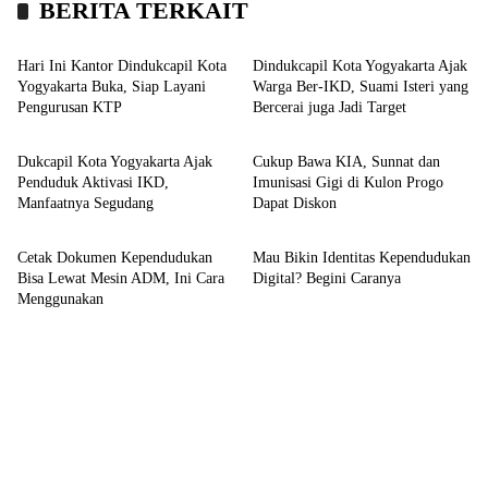
BERITA TERKAIT
Kronika
Kronika
Hari Ini Kantor Dindukcapil Kota
Dindukcapil Kota Yogyakarta Ajak
Yogyakarta Buka, Siap Layani
Warga Ber-IKD, Suami Isteri yang
Pengurusan KTP
Bercerai juga Jadi Target
Headline
Kronika
Dukcapil Kota Yogyakarta Ajak
Cukup Bawa KIA, Sunnat dan
Penduduk Aktivasi IKD,
Imunisasi Gigi di Kulon Progo
Manfaatnya Segudang
Dapat Diskon
Kronika
Kronika
Cetak Dokumen Kependudukan
Mau Bikin Identitas Kependudukan
Bisa Lewat Mesin ADM, Ini Cara
Digital? Begini Caranya
Menggunakan