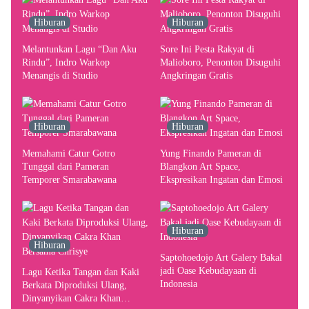
Indonesia
Hiburan
Hiburan
Melantunkan Lagu “Dan Aku
Sore Ini Pesta Rakyat di
Rindu”, Indro Warkop
Malioboro, Penonton Disuguhi
Menangis di Studio
Angkringan Gratis
Hiburan
Hiburan
Memahami Catur Gotro
Yung Finando Pameran di
Tunggal dari Pameran
Blangkon Art Space,
Temporer Smarabawana
Ekspresikan Ingatan dan Emosi
Hiburan
Hiburan
Saptohoedojo Art Galery Bakal
jadi Oase Kebudayaan di
Lagu Ketika Tangan dan Kaki
Indonesia
Berkata Diproduksi Ulang,
Dinyanyikan Cakra Khan